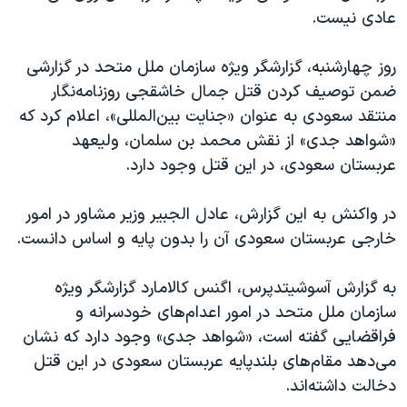
اسرائیل در جنگ
عادی نیست.
نرگس محمدی برنده جایزه نوبل صلح
روز چهارشنبه، گزارشگر ویژه سازمان ملل متحد در گزارشی
همایش محافظه‌کاران آمریکا «سی‌پک»
ضمن توصیف کردن قتل جمال خاشقجی روزنامه‌نگار
صفحه‌های ویژه
منتقد سعودی به عنوان «جنایت بین‌المللی»، اعلام کرد که
سفر پرزیدنت ترامپ به چین
«شواهد جدی» از نقش محمد بن سلمان، ولیعهد
عربستان سعودی، در این قتل وجود دارد.
در واکنش به این گزارش، عادل الجبیر وزیر مشاور در امور
خارجی عربستان سعودی آن را بدون پایه و اساس دانست.
به گزارش آسوشیتدپرس، اگنس کالامارد گزارشگر ویژه
سازمان ملل متحد در امور اعدام‌های خودسرانه و
فراقضایی گفته است، «شواهد جدی» وجود دارد که نشان
می‌دهد مقام‌های بلندپایه عربستان سعودی در این قتل
دخالت داشته‌اند.