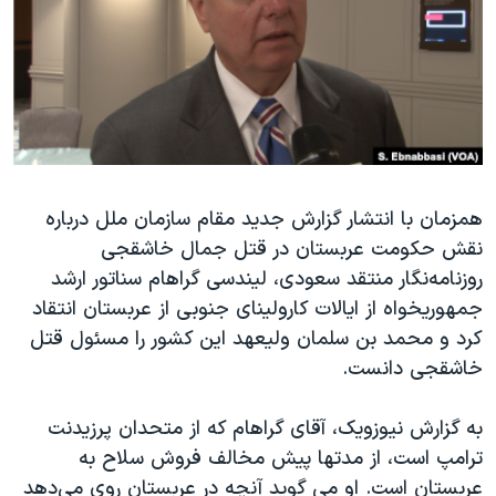
دنبال کنید
مستندها
فرهنگ و زندگی
حقوق شهروندی
انتخابات ریاست جمهوری آمریکا ۲۰۲۴
اقتصادی
حمله جمهوری اسلامی به اسرائیل
رمز مهسا
علم و فناوری
زبانهای مختلف
اسرائیل در جنگ
ورزش زنان در ایران
همزمان با انتشار گزارش جدید مقام سازمان ملل درباره
گالری عکس
اعتراضات زن، زندگی، آزادی
نقش حکومت عربستان در قتل جمال خاشقجی
آرشیو پخش زنده
مجموعه مستندهای دادخواهی
روزنامه‌نگار منتقد سعودی، لیندسی گراهام سناتور ارشد
تریبونال مردمی آبان ۹۸
جمهوریخواه از ایالات کارولینای جنوبی از عربستان انتقاد
کرد و محمد بن سلمان ولیعهد این کشور را مسئول قتل
دادگاه حمید نوری
خاشقجی دانست.
چهل سال گروگان‌گیری
قانون شفافیت دارائی کادر رهبری ایران
به گزارش نیوزویک، آقای گراهام که از متحدان پرزیدنت
ترامپ است، از مدتها پیش مخالف فروش سلاح به
اعتراضات مردمی آبان ۹۸
عربستان است. او می گوید آنچه در عربستان روی می‌دهد