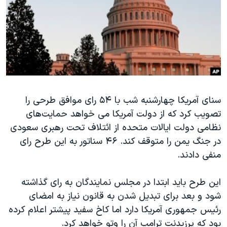
دنبال کنید
مستندها
فرهنگ و زندگی
حقوق شهروندی
انتخابات ریاست جمهوری آمریکا ۲۰۲۴
اقتصادی
حمله جمهوری اسلامی به اسرائیل
رمز مهسا
علم و فناوری
زبانهای مختلف
اسرائیل در جنگ
ورزش زنان در ایران
سنای آمریکا چهارشنبه شب با ۵۴ رای موافق طرحی را
گالری عکس
اعتراضات زن، زندگی، آزادی
تصویب کرد که از دولت آمریکا می خواهد حمایت‌های
آرشیو پخش زنده
مجموعه مستندهای دادخواهی
نظامی دولت ایالات متحده از ائتلاف تحت رهبری سعودی
تریبونال مردمی آبان ۹۸
در جنگ یمن را متوقف کند. ۴۶ سناتور به این طرح رای
منفی دادند.
دادگاه حمید نوری
چهل سال گروگان‌گیری
این طرح باید ابتدا در مجلس نمایندگان به رای گذاشته
قانون شفافیت دارائی کادر رهبری ایران
شود و بعد برای تبدیل شدن به قانون نیاز به امضای
رئیس جمهوری آمریکا دارد اما کاخ سفید پیشتر اعلام کرده
اعتراضات مردمی آبان ۹۸
بود که پرزیدنت ترامپ آن را وتو خواهد کرد.