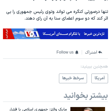
اسرائیل در جنگ
نرگس محمدی برنده جایزه نوبل صلح
تنها درصورتی کنگره می تواند وتوی رئیس جمهوری را بی
اثر کند که دو سوم اعضای سنا به آن رای دهند.
همایش محافظه‌کاران آمریکا «سی‌پک»
صفحه‌های ویژه
سفر پرزیدنت ترامپ به چین
اشتراک
Follow us
همچنبن ببینید:
آمريکا
سرخط خبرها
بیشتر بخوانید
مایک والتز: جمهوری اسلامی با فشار