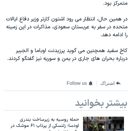
اسرائیل در جنگ
متمرکز بود.
نرگس محمدی برنده جایزه نوبل صلح
در همین حال، انتظار می رود اشتون کارتر وزیر دفاع ایالات
همایش محافظه‌کاران آمریکا «سی‌پک»
متحده در سفر به عربستان سعودی، مذاکرات در این زمینه
صفحه‌های ویژه
را ادامه دهد.
سفر پرزیدنت ترامپ به چین
کاخ سفید همچنین می گوید پرزیدنت اوباما و الجبیر
درباره بحران های جاری در یمن و سوریه نیز گفتگو کردند.
اشتراک
Follow us
بیشتر بخوانید
حمله روسیه به زیرساخت بندری
اودسا؛ زلنسکی از پرتاب ۶۱ موشک در