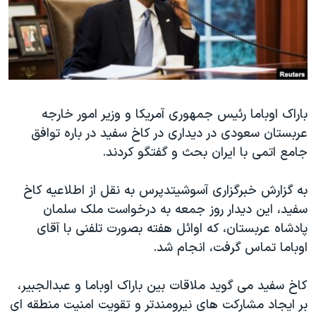
دنبال کنید
مستندها
فرهنگ و زندگی
حقوق شهروندی
انتخابات ریاست جمهوری آمریکا ۲۰۲۴
اقتصادی
حمله جمهوری اسلامی به اسرائیل
رمز مهسا
علم و فناوری
زبانهای مختلف
باراک اوباما رئیس جمهوری آمریکا و وزیر امور خارجه
اسرائیل در جنگ
ورزش زنان در ایران
عربستان سعودی در دیداری در کاخ سفید در باره توافق
گالری عکس
اعتراضات زن، زندگی، آزادی
جامع اتمی با ایران بحث و گفتگو کردند.
آرشیو پخش زنده
مجموعه مستندهای دادخواهی
به گزارش خبرگزاری آسوشیتدپرس به نقل از اطلاعیه کاخ
تریبونال مردمی آبان ۹۸
سفید، این دیدار روز جمعه به درخواست ملک سلمان
دادگاه حمید نوری
پادشاه عربستان، که اوائل هفته بصورت تلفنی با آقای
چهل سال گروگان‌گیری
اوباما تماس گرفت، انجام شد.
قانون شفافیت دارائی کادر رهبری ایران
کاخ سفید می گوید ملاقات بین باراک اوباما و عبدالجبیر،
اعتراضات مردمی آبان ۹۸
بر ایجاد مشارکت های نیرومندتر و تقویت امنیت منطقه ای