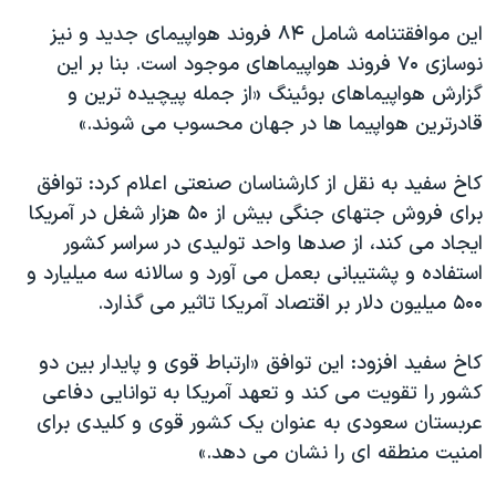
اسرائیل در جنگ
این موافقتنامه شامل ۸۴ فروند هواپیمای جدید و نيز
نرگس محمدی برنده جایزه نوبل صلح
نوسازی ۷۰ فروند هواپیماهای موجود است. بنا بر اين
همایش محافظه‌کاران آمریکا «سی‌پک»
گزارش هواپیماهای بوئینگ «از جمله پیچیده ترین و
قادرترين هواپیما ها در جهان محسوب می شوند.»
صفحه‌های ویژه
سفر پرزیدنت ترامپ به چین
کاخ سفید به نقل از کارشناسان صنعتی اعلام کرد: توافق
برای فروش جتهای جنگی بیش از ۵۰ هزار شغل در آمریکا
ايجاد می کند، از صدها واحد توليدی در سراسر کشور
استفاده و پشتيبانی بعمل می آورد و سالانه سه ميليارد و
۵۰۰ ميليون دلار بر اقتصاد آمريکا تاثير می گذارد.
کاخ سفيد افزود: اين توافق «ارتباط قوی و پایدار بین دو
کشور را تقويت می کند و تعهد آمریکا به توانایی دفاعی
عربستان سعودی به عنوان یک کشور قوی و کلیدی برای
امنیت منطقه ای را نشان می دهد.»