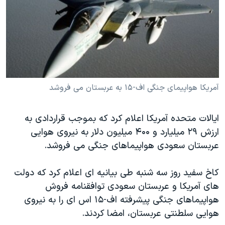
دنبال کنید
مستندها
فرهنگ و زندگی
حقوق شهروندی
انتخابات ریاست جمهوری آمریکا ۲۰۲۴
اقتصادی
حمله جمهوری اسلامی به اسرائیل
رمز مهسا
علم و فناوری
زبانهای مختلف
اسرائیل در جنگ
ورزش زنان در ایران
آمريکا هواپيمای جنگی اف-۱۵ به عربستان می فروشد
گالری عکس
اعتراضات زن، زندگی، آزادی
ایالات متحده آمريکا اعلام کرد که بموجب قراردادی به
آرشیو پخش زنده
مجموعه مستندهای دادخواهی
ارزش ۲۹ ميليارد و ۴۰۰ ميليون دلار به نيروی هوايی
تریبونال مردمی آبان ۹۸
عربستان سعودی هواپيماهای جنگی می فروشد.
دادگاه حمید نوری
کاخ سفید روز سه شنبه طی بیانیه ای اعلام کرد که دولت
چهل سال گروگان‌گیری
های آمریکا و عربستان سعودی توافقنامه فروش
قانون شفافیت دارائی کادر رهبری ایران
هواپيماهای جنگی پيشرفته اف-۱۵ اس ای را به نيروی
اعتراضات مردمی آبان ۹۸
هوايی سلطنتی عربستان، امضا کردند.