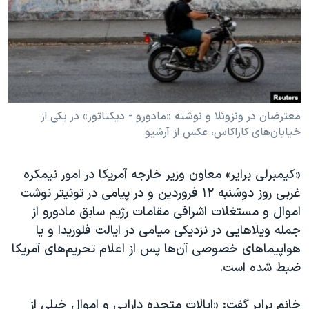
دنبال کنید
مستندها
فرهنگ و زندگی
حقوق شهروندی
انتخابات ریاست جمهوری آمریکا ۲۰۲۴
اقتصادی
حمله جمهوری اسلامی به اسرائیل
رمز مهسا
علم و فناوری
زبانهای مختلف
اسرائیل در جنگ
ورزش زنان در ایران
معترضان در ونزوئلا و نوشته «مادورو - دیکتاتور» در یکی از
خیابان‌های کاراکاس، عکس از آرشیو
گالری عکس
اعتراضات زن، زندگی، آزادی
آرشیو پخش زنده
مجموعه مستندهای دادخواهی
«کیمبرلی برایر» معاون وزیر خارجه آمریکا در امور نیمکره
تریبونال مردمی آبان ۹۸
غربی روز دوشنبه ۱۲ فروردین و در پیامی در توئیتر نوشت
اموال و مستغلات اشرافی مقامات رژیم سابق مادورو از
دادگاه حمید نوری
جمله ویلاهایی در نزدیکی میامی در ایالت فلوریدا و یا
چهل سال گروگان‌گیری
هواپیماهای خصوصی آن‌ها پس از اعلام تحریم‌های آمریکا
قانون شفافیت دارائی کادر رهبری ایران
ضبط شده است.
اعتراضات مردمی آبان ۹۸
خانم برایر گفت: «ایالات متحده دارایی و اموال خیلی از