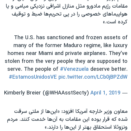
اسرائیل در جنگ
مقامات رژیم مادورو مثل منازل اشرافی نزدیکی میامی و یا
نرگس محمدی برنده جایزه نوبل صلح
هواپیماهای خصوصی را در پی تحریم‌ها ضبط و توقیف
کرده است.»
همایش محافظه‌کاران آمریکا «سی‌پک»
صفحه‌های ویژه
The U.S. has sanctioned and frozen assets of
سفر پرزیدنت ترامپ به چین
many of the former Maduro regime, like luxury
homes near Miami and private airplanes. They’ve
stolen from the very people they are supposed to
serve. The people of
#Venezuela
deserve better.
#EstamosUnidosVE
pic.twitter.com/LCb0jBPZdW
April 1, 2019
— Kimberly Breier (@WHAAsstSecty)
معاون وزیر خارجه آمریکا افزود:‌ «این‌ها از ملتی سرقت
شده که قرار بوده این مقامات به آن‌ها خدمت کنند. مردم
ونزوئلا استحقاق بهتر از این‌ها را دارند.»‌