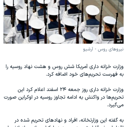
دنبال کنید
مستندها
فرهنگ و زندگی
حقوق شهروندی
انتخابات ریاست جمهوری آمریکا ۲۰۲۴
اقتصادی
حمله جمهوری اسلامی به اسرائیل
رمز مهسا
علم و فناوری
زبانهای مختلف
اسرائیل در جنگ
ورزش زنان در ایران
نیروهای روس - آرشیو
گالری عکس
اعتراضات زن، زندگی، آزادی
وزارت خزانه داری آمریکا شش روس و هشت نهاد روسیه را
آرشیو پخش زنده
مجموعه مستندهای دادخواهی
به فهرست تحریم‌های خود اضافه کرد.
تریبونال مردمی آبان ۹۸
دادگاه حمید نوری
وزارت خزانه داری روز جمعه ۲۴ اسفند اعلام کرد این
تحریم‌ها در واکنش به ادامه تجاوز روسیه در اوکراین صورت
چهل سال گروگان‌گیری
می‌گیرد
.
قانون شفافیت دارائی کادر رهبری ایران
اعتراضات مردمی آبان ۹۸
به گفته این وزارتخانه، افراد و نهادهای تحریم شده در