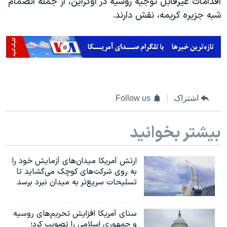
اقدامات غیرقابل توجیه روسیه در اوکراین، از جمله انضمام
اسرائیل در جنگ
شبه جزیره کریمه، نقش دارند
.
نرگس محمدی برنده جایزه نوبل صلح
همایش محافظه‌کاران آمریکا «سی‌پک»
صفحه‌های ویژه
سفر پرزیدنت ترامپ به چین
اشتراک
Follow us
بیشتر بخوانید
ارتش آمریکا میدان‌های آزمایش خود را
به روی شرکت‌های کوچک می‌گشاید تا
تسلیحات سریع‌تر به میدان نبرد برسد
سنای آمریکا افزایش تحریم‌های روسیه
و جمهوری اسلامی را تصویب کرد؛