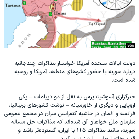
دنبال کنید
مستندها
فرهنگ و زندگی
حقوق شهروندی
انتخابات ریاست جمهوری آمریکا ۲۰۲۴
اقتصادی
حمله جمهوری اسلامی به اسرائیل
رمز مهسا
علم و فناوری
زبانهای مختلف
اسرائیل در جنگ
ورزش زنان در ایران
گالری عکس
اعتراضات زن، زندگی، آزادی
دولت ایالات متحده آمریکا خواستار مذاکرات چندجانبه
درباره سوریه با حضور کشوهای منطقه، آمریکا و روسیه
آرشیو پخش زنده
مجموعه مستندهای دادخواهی
شده است.
تریبونال مردمی آبان ۹۸
دادگاه حمید نوری
خبرگزاری آسوشیتدپرس به نقل از دو دیپلمات – یکی
اروپایی و دیگری از خاورمیانه – نوشت کشورهای بریتانیا،
چهل سال گروگان‌گیری
فرانسه و آلمان در حاشیه کنفرانس سران در مجمع عمومی
قانون شفافیت دارائی کادر رهبری ایران
سازمان ملل خواهان آن شده‌اند که مذاکرات حل مساله
اعتراضات مردمی آبان ۹۸
سوریه، مانند مذاکرات ۵+۱ با ایران، گسترده‌تر باشد و
قدرت‌های اروپایی را نیز در بر گیرد.