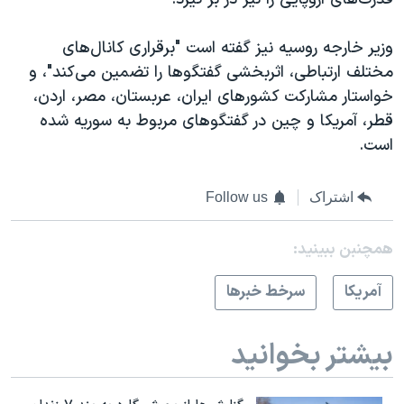
اسرائیل در جنگ
نرگس محمدی برنده جایزه نوبل صلح
وزیر خارجه روسیه نیز گفته است "برقراری کانال‌های
همایش محافظه‌کاران آمریکا «سی‌پک»
مختلف ارتباطی، اثربخشی گفتگوها را تضمین می‌کند"، و
خواستار مشارکت کشورهای ایران، عربستان، مصر، اردن،
صفحه‌های ویژه
قطر، آمریکا و چین در گفتگوهای مربوط به سوریه شده
سفر پرزیدنت ترامپ به چین
است.
اشتراک
Follow us
همچنبن ببینید:
آمريکا
سرخط خبرها
بیشتر بخوانید