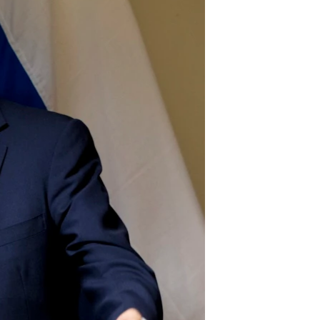
مستندها
فرهنگ و زندگی
حقوق شهروندی
انتخابات ریاست جمهوری آمریکا ۲۰۲۴
اقتصادی
حمله جمهوری اسلامی به اسرائیل
رمز مهسا
علم و فناوری
اسرائیل در جنگ
ورزش زنان در ایران
گالری عکس
اعتراضات زن، زندگی، آزادی
آرشیو پخش زنده
مجموعه مستندهای دادخواهی
تریبونال مردمی آبان ۹۸
دادگاه حمید نوری
چهل سال گروگان‌گیری
قانون شفافیت دارائی کادر رهبری ایران
اعتراضات مردمی آبان ۹۸
اسرائیل در جنگ