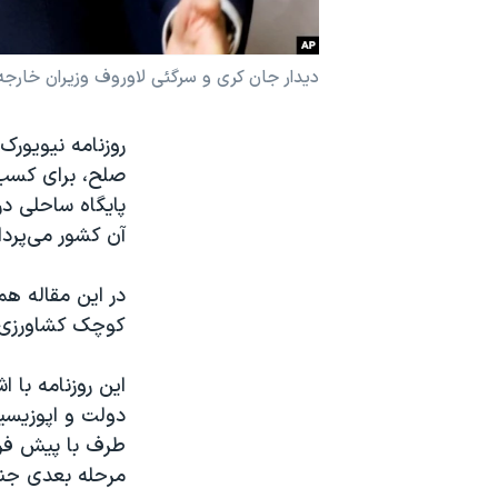
نرگس محمدی برنده جایزه نوبل صلح
همایش محافظه‌کاران آمریکا «سی‌پک»
دیدار جان کری و سرگئی لاوروف وزیران خارجه آمری
صفحه‌های ویژه
روزنامه نیویورک
سفر پرزیدنت ترامپ به چین
صلح، برای کسب 
پایگاه ساحلی د
آن کشور می‌پرداز
در این مقاله هم
کوچک کشاورزی د
این روزنامه با 
دولت و اپوزیسیو
طرف با پیش فرض
مرحله بعدی جن