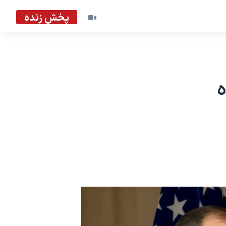
پخش زنده
ه