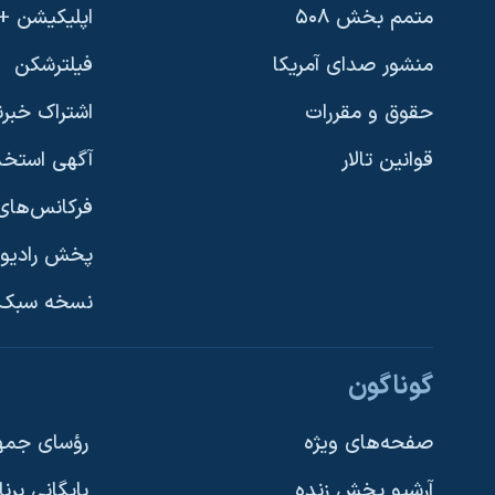
متمم بخش ۵۰۸
اپلیکیشن +VOA
منشور صدای آمریکا
فیلترشکن
حقوق و مقررات
اشتراک خبرن
قوانین تالار
آگهی استخد
فرکانس‌های 
پخش رادیو
یادگیری زبان انگلیسی
نسخه سبک 
دنبال کنید
گوناگون
صفحه‌های ویژه
رؤسای جمهو
آرشیو پخش زنده
بایگانی برن