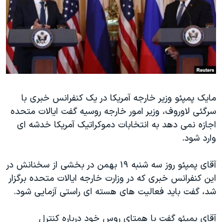
دنبال کنید
مستندها
فرهنگ و زندگی
حقوق شهروندی
انتخابات ریاست جمهوری آمریکا ۲۰۲۴
اقتصادی
حمله جمهوری اسلامی به اسرائیل
رمز مهسا
علم و فناوری
زبانهای مختلف
اسرائیل در جنگ
ورزش زنان در ایران
مایک پمپئو وزیر خارجه آمریکا در یک کنفرانس خبری با
گالری عکس
اعتراضات زن، زندگی، آزادی
سرگئی لاوروف، وزیر امور خارجه روسیه گفت ایالات متحده
آرشیو پخش زنده
مجموعه مستندهای دادخواهی
اجازه نمی دهد به انتخابات دموکراتیک آمریکا خدشه ای
تریبونال مردمی آبان ۹۸
وارد شود.
دادگاه حمید نوری
آقای پمپئو روز سه شنبه ۱۹ بهمن در بخشی از سخنانش در
چهل سال گروگان‌گیری
این کنفرانس خبری که در وزارت خارجه ایالات متحده برگزار
قانون شفافیت دارائی کادر رهبری ایران
شد، گفت باید فعالیت های هسته ای راستی آزمایی شود.
اعتراضات مردمی آبان ۹۸
آقای پمپئو گفت با همتای روس خود درباره کنترل