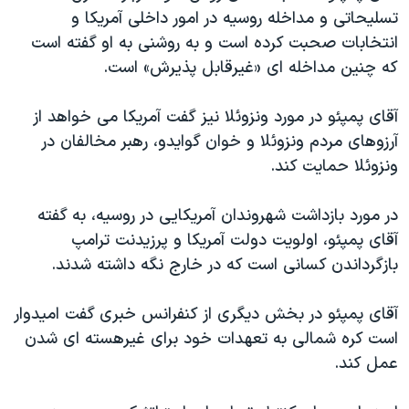
اسرائیل در جنگ
تسلیحاتی و مداخله روسیه در امور داخلی آمریکا و
نرگس محمدی برنده جایزه نوبل صلح
انتخابات صحبت کرده است و به روشنی به او گفته است
که چنین مداخله ای «غیرقابل پذیرش» است.
همایش محافظه‌کاران آمریکا «سی‌پک»
صفحه‌های ویژه
آقای پمپئو در مورد ونزوئلا نیز گفت آمریکا می خواهد از
سفر پرزیدنت ترامپ به چین
آرزوهای مردم ونزوئلا و خوان گوایدو، رهبر مخالفان در
ونزوئلا حمایت کند.
در مورد بازداشت شهروندان آمریکایی در روسیه، به گفته
آقای پمپئو، اولویت دولت آمریکا و پرزیدنت ترامپ
بازگرداندن کسانی است که در خارج نگه داشته شدند.
آقای پمپئو در بخش دیگری از کنفرانس خبری گفت امیدوار
است کره شمالی به تعهدات خود برای غیرهسته ای شدن
عمل کند.