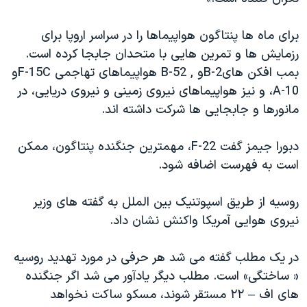
اسرائیل در جنگ
نرگس محمدی برنده جایزه نوبل صلح
برای ماه ها پنتاگون هواپیماها را در سراسر اروپا برای
رزمایش ها و تمرین هایی با متحدان جابجا کرده است.
همایش محافظه‌کاران آمریکا «سی‌پک»
بمب افکن هایB-2و , B-52 هواپیماهای تهاجمی F-15Cو
صفحه‌های ویژه
A-10، و نیز هواپیماهای نیروی زمینی و نیروی دریایی، در
سفر پرزیدنت ترامپ به چین
مانورها و جابجایی ها شرکت داشته اند.
دبورا جیمز گفت F-22، مهمترین جنگنده پنتاگون، ممکن
است به فهرست اضافه شود.
روسیه از طریق اسپوتنیک بین الملل به گفته های وزیر
نیروی هوایی آمریکا واکنش نشان داد.
در یک مطلب گفته می شد هر حرفی در مورد تهدید روسیه
« ساختگی» است. مطلب دیگر یادآور می شد اگر جنگنده
های اف – ۲۲ مستقر شوند، مسکو ساکت نخواهد