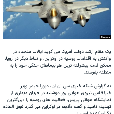
دنبال کنید
مستندها
فرهنگ و زندگی
حقوق شهروندی
انتخابات ریاست جمهوری آمریکا ۲۰۲۴
اقتصادی
حمله جمهوری اسلامی به اسرائیل
رمز مهسا
علم و فناوری
زبانهای مختلف
اسرائیل در جنگ
ورزش زنان در ایران
یک مقام ارشد دولت آمریکا می گوید ایالات متحده در
گالری عکس
اعتراضات زن، زندگی، آزادی
واکنش به اقدامات روسیه در اوکراین، و نقاط دیگر در اروپا،
آرشیو پخش زنده
مجموعه مستندهای دادخواهی
ممکن است پیشرفته ترین هواپیماهای جنگی خود را به
تریبونال مردمی آبان ۹۸
منطقه بفرستد.
دادگاه حمید نوری
به گزارش شبکه خبری سی ان ان، دبورا جیمز وزیر
چهل سال گروگان‌گیری
غیرنظامی نیروی هوایی روز دوشنبه در جریان دیداری از
قانون شفافیت دارائی کادر رهبری ایران
نمایشگاه هوائی پاریس، فعالیت های روسیه را «بزرگترین
تهدید» نامید و گفت «آنچه در اوکراین می گذرد فوق العاده
اعتراضات مردمی آبان ۹۸
نگران کننده است.»