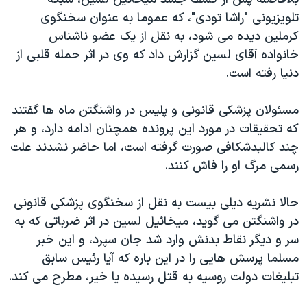
اسرائیل در جنگ
تلویزیونی "راشا تودی"، که عموما به عنوان سخنگوی
نرگس محمدی برنده جایزه نوبل صلح
کرملین دیده می شود، به نقل از یک عضو ناشناس
همایش محافظه‌کاران آمریکا «سی‌پک»
خانواده آقای لسین گزارش داد که وی در اثر حمله قلبی از
دنیا رفته است.
صفحه‌های ویژه
سفر پرزیدنت ترامپ به چین
مسئولان پزشکی قانونی و پلیس در واشنگتن ماه ها گفتند
که تحقیقات در مورد این پرونده همچنان ادامه دارد، و هر
چند کالبدشکافی صورت گرفته است، اما حاضر نشدند علت
رسمی مرگ او را فاش کنند.
حالا نشریه دیلی بیست به نقل از سخنگوی پزشکی قانونی
در واشنگتن می گوید، میخائیل لسین در اثر ضرباتی که به
سر و دیگر نقاط بدنش وارد شد جان سپرد، و این خبر
مسلما پرسش هایی را در این باره که آیا رئیس سابق
تبلیغات دولت روسیه به قتل رسیده یا خیر، مطرح می کند.