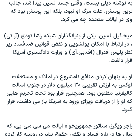
به نوشته دیلی بیست، وقتی جسد لسین پیدا شد، جالب
ترین پرسش، علت مرگ او نبود، بلکه این پرسش بود که
وی در ایالات متحده چه می کرد.
میخائیل لسین، یکی از بنیانگذاران شبکه راشا تودی (آر تی)
، در ارتباط با امکان پولشویی و نقض قوانین ضدفساد زیر
نظر پلیس فدرال (اف.بی.آی) و وزارت دادگستری آمریکا
قرار داشت.
او به پنهان کردن منافع نامشروع در املاک و مستغلات
لوکس به ارزش تقریبی ۳۰ میلیون دلار در جنوب اسالت
کالیفرنیا مظنون بود. همچنین قرار بود تحت تحریم هایی
که او را از دریافت ویزای ورود به آمریکا باز می داشت، قرار
گیرد.
راجر ویگرز، سناتور جمهوریخواه ایالت می سی سی پی، که
سال ها در باره فساد و نقض حقوق بشر در روسیه کار کرده