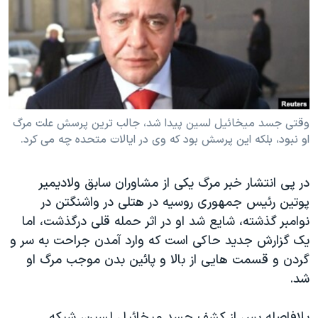
دنبال کنید
مستندها
فرهنگ و زندگی
حقوق شهروندی
انتخابات ریاست جمهوری آمریکا ۲۰۲۴
اقتصادی
حمله جمهوری اسلامی به اسرائیل
رمز مهسا
علم و فناوری
زبانهای مختلف
اسرائیل در جنگ
ورزش زنان در ایران
وقتی جسد میخائیل لسین پیدا شد، جالب ترین پرسش علت مرگ
او نبود، بلکه این پرسش بود که وی در ایالات متحده چه می کرد.
گالری عکس
اعتراضات زن، زندگی، آزادی
آرشیو پخش زنده
مجموعه مستندهای دادخواهی
در پی انتشار خبر مرگ یکی از مشاوران سابق ولادیمیر
تریبونال مردمی آبان ۹۸
پوتین رئیس جمهوری روسیه در هتلی در واشنگتن در
دادگاه حمید نوری
نوامبر گذشته، شایع شد او در اثر حمله قلی درگذشت، اما
یک گزارش جدید حاکی است که وارد آمدن جراحت به سر و
چهل سال گروگان‌گیری
گردن و قسمت هایی از بالا و پائین بدن موجب مرگ او
قانون شفافیت دارائی کادر رهبری ایران
شد.
اعتراضات مردمی آبان ۹۸
بلافاصله پس از کشف جسد میخائیل لسین، شبکه