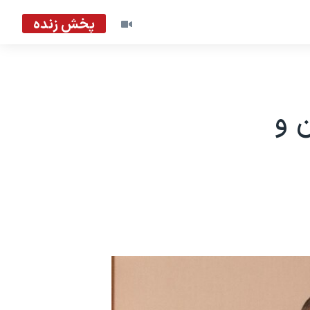
پخش زنده
ن و