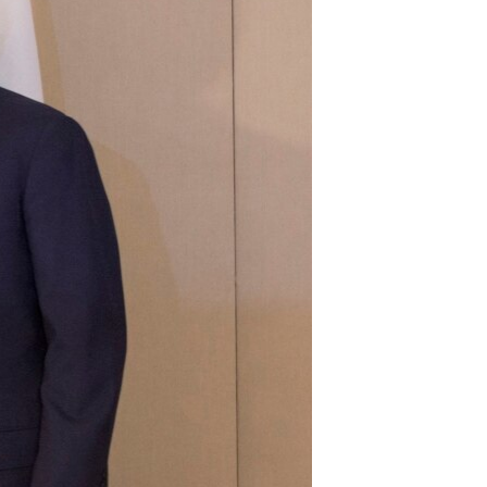
مستندها
فرهنگ و زندگی
حقوق شهروندی
انتخابات ریاست جمهوری آمریکا ۲۰۲۴
اقتصادی
حمله جمهوری اسلامی به اسرائیل
رمز مهسا
علم و فناوری
اسرائیل در جنگ
ورزش زنان در ایران
گالری عکس
اعتراضات زن، زندگی، آزادی
آرشیو پخش زنده
مجموعه مستندهای دادخواهی
تریبونال مردمی آبان ۹۸
دادگاه حمید نوری
چهل سال گروگان‌گیری
قانون شفافیت دارائی کادر رهبری ایران
اعتراضات مردمی آبان ۹۸
اسرائیل در جنگ