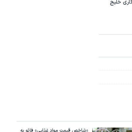
اری خلیج
«شاخص قیمت مواد غذایی» فائو به