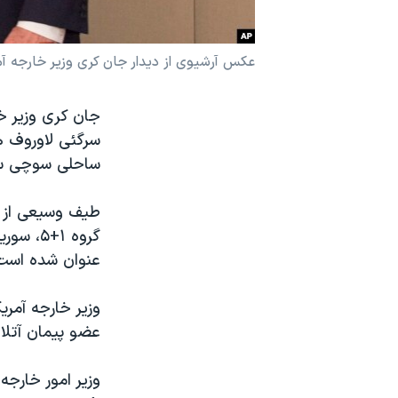
نرگس محمدی برنده جایزه نوبل صلح
همایش محافظه‌کاران آمریکا «سی‌پک»
عکس آرشیوی از دیدار جان کری وزیر خارجه آمری
صفحه‌های ویژه
جان کری وزیر خا
سفر پرزیدنت ترامپ به چین
سرگئی لاوروف ه
ساحلی سوچی سف
طیف وسیعی از مس
گروه ۱+۵، سوریه و اوکراین از محورهای اصلی گفتگوهای آقای کری با
عنوان شده است
وزیر خارجه آمر
عضو پیمان آتلان
وزیر امور خارجه