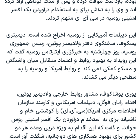
بوده، بازداشت موقت کرده و پس از مدت کوتاهی آزاد کرده
اسرائیل در جنگ
اند و وی را به تلاش برای به استخدام درآوردن یک افسر
نرگس محمدی برنده جایزه نوبل صلح
امنیتی روسیه در سی آی ای متهم کردند.
همایش محافظه‌کاران آمریکا «سی‌پک»
این دیپلمات آمریکایی از روسیه اخراج شده است. دیمیتری
صفحه‌های ویژه
پسکوف، سخنگوی دفتر ولادیمیر پوتین، رییس جمهوری
سفر پرزیدنت ترامپ به چین
روسیه، روز چهارشنبه به خبرگزاری ایتارتاس روسیه گفت که
این رویداد به بهبود روابط و اعتماد متقابل میان واشنگتن
و مسکو کمکی نمی کند و روابط آمریکا و روسیه را به
سطحی دیگر می کشاند.
یوری یوشاکوف، مشاور روابط خارجی ولادیمیر پوتین،
اقدام رایان فوگل، دیپلمات آمریکایی و کارمند سازمان
اطلاعات مرکزی آمریکا(سی.آی.ای) را کوششی خام و
ناشیانه برای به استخدام درآوردن یک افسر امنیتی روس
خواند، و گفت که این اقدام به ویژه درپی وعده هر دو
کشور برای بهبود همکاری های دوجانبه، شگفت آور است.