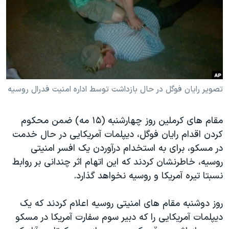
دنبال کنید
مستندها
فرهنگ و زندگی
حقوق شهروندی
انتخابات ریاست جمهوری آمریکا ۲۰۲۴
اقتصادی
حمله جمهوری اسلامی به اسرائیل
رمز مهسا
علم و فناوری
زبانهای مختلف
اسرائیل در جنگ
ورزش زنان در ایران
تصویر رایان فوگل در حال بازداشت توسط اداره امنیت فدرال روسیه
گالری عکس
اعتراضات زن، زندگی، آزادی
مقام های کرملین روز چهارشنبه (۱۵ مه) ضمن محکوم
آرشیو پخش زنده
مجموعه مستندهای دادخواهی
کردن اقدام رایان فوگل، دیپلمات آمریکایی در حال خدمت
تریبونال مردمی آبان ۹۸
در مسکو، برای به استخدام درآوردن یک افسر امنیتی
دادگاه حمید نوری
روسیه، خاطرنشان کردند که این اتهام اثر چندانی بر روابط
نسبتا تیره آمریکا و روسیه نخواهد گذارد.
چهل سال گروگان‌گیری
قانون شفافیت دارائی کادر رهبری ایران
روز دوشنبه مقام های امنیتی روسیه اعلام کردند که یک
اعتراضات مردمی آبان ۹۸
دیپلمات آمریکایی را که دبیر سوم سفارت آمریکا در مسکو