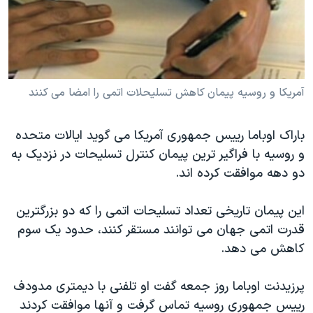
دنبال کنید
مستندها
فرهنگ و زندگی
حقوق شهروندی
انتخابات ریاست جمهوری آمریکا ۲۰۲۴
اقتصادی
حمله جمهوری اسلامی به اسرائیل
رمز مهسا
علم و فناوری
آمریکا و روسیه پیمان کاهش تسلیحلات اتمی را امضا می کنند
زبانهای مختلف
اسرائیل در جنگ
ورزش زنان در ایران
باراک اوباما رییس جمهوری آمریکا می گوید ایالات متحده
گالری عکس
اعتراضات زن، زندگی، آزادی
و روسیه با فراگیر ترین پیمان کنترل تسلیحات در نزدیک به
آرشیو پخش زنده
مجموعه مستندهای دادخواهی
دو دهه موافقت کرده اند.
تریبونال مردمی آبان ۹۸
این پیمان تاریخی تعداد تسلیحات اتمی را که دو بزرگترین
دادگاه حمید نوری
قدرت اتمی جهان می توانند مستقر کنند، حدود یک سوم
چهل سال گروگان‌گیری
کاهش می دهد.
قانون شفافیت دارائی کادر رهبری ایران
پرزیدنت اوباما روز جمعه گفت او تلفنی با دیمتری مدودف
اعتراضات مردمی آبان ۹۸
رییس جمهوری روسیه تماس گرفت و آنها موافقت کردند