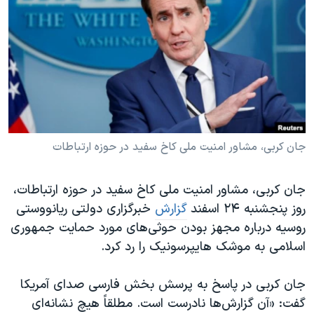
دنبال کنید
مستندها
فرهنگ و زندگی
حقوق شهروندی
انتخابات ریاست جمهوری آمریکا ۲۰۲۴
اقتصادی
حمله جمهوری اسلامی به اسرائیل
رمز مهسا
علم و فناوری
زبانهای مختلف
اسرائیل در جنگ
ورزش زنان در ایران
گالری عکس
اعتراضات زن، زندگی، آزادی
جان کربی، مشاور امنیت ملی کاخ سفید در حوزه ارتباطات
آرشیو پخش زنده
مجموعه مستندهای دادخواهی
جان کربی، مشاور امنیت ملی کاخ سفید در حوزه ارتباطات،
تریبونال مردمی آبان ۹۸
روز پنجشنبه ۲۴ اسفند
گزارش
خبرگزاری دولتی ریانووستی
دادگاه حمید نوری
روسیه درباره مجهز بودن حوثی‌های مورد حمایت جمهوری
چهل سال گروگان‌گیری
اسلامی به موشک هایپرسونیک را رد کرد.
قانون شفافیت دارائی کادر رهبری ایران
جان کربی در پاسخ به پرسش بخش فارسی صدای آمریکا
اعتراضات مردمی آبان ۹۸
گفت: «آن گزارش‌ها نادرست است. مطلقاً هیچ نشانه‌ای