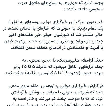
اسرائیل در جنگ
وجود ندارد که حوثی‌ها به سلاح‌های مافوق صوت
دسترسی داشته باشند.»
نرگس محمدی برنده جایزه نوبل صلح
همایش محافظه‌کاران آمریکا «سی‌پک»
خبر بدون مدرک این خبرگزاری دولتی روسیه‌ای به نقل از
صفحه‌های ویژه
یک مقام نزدیک به حوثی‌ها که اشاره‌ای به نامش نشده، در
حالی منتشر شد که شورشیان حوثی طی هفته‌های اخیر
سفر پرزیدنت ترامپ به چین
چندین بار درباره رونمایی از «سورپرایز» جدید برای جنگیدن
با آمریکا و متحدانش در آب‌های منطقه سخن گفته‌اند.
جنگ‌افزارهای هایپرسونیک، یا «بَرین صوتی»، به
جنگ‌افزارهایی اطلاق می‌شود که قادرند ۵ تا ۲۵ برابر
سرعت صوت (حدود ۱.۶ تا ۸ کیلومتر بر ثانیه) حرکت کنند.
در گزارش خبرگزاری دولتی ریانووستی، مقام مزبور مدعی
شده که شورشیان حوثی با موفقیت موشکی را آزمایش
کرده‌اند که با سوخت جامد کار می‌کند و قادر است به
سرعت هشت ماخ (هشت برابر سرعت صوت) برسد. او در