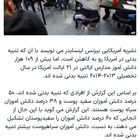
دنبال کنید
مستندها
فرهنگ و زندگی
حقوق شهروندی
انتخابات ریاست جمهوری آمریکا ۲۰۲۴
اقتصادی
حمله جمهوری اسلامی به اسرائیل
رمز مهسا
علم و فناوری
زبانهای مختلف
نشریه آمریکایی بیزنس اینسایدر می نویسد با آن که تنبیه
اسرائیل در جنگ
ورزش زنان در ایران
بدنی در آمریکا رو به کاهش است، اما بیش از ۱۰۹ هزار
گالری عکس
اعتراضات زن، زندگی، آزادی
دانش آموز مدارس ایالتی در ۲۱ ایالت آمریکا در سال
آرشیو پخش زنده
مجموعه مستندهای دادخواهی
تحصیلی ۲۰۱۳-۲۰۱۴ تنبیه بدنی شده اند.
تریبونال مردمی آبان ۹۸
بر اساس این گزارش از افرادی که تنبیه بدنی شده اند، ۵۰
دادگاه حمید نوری
درصد دانش آموزان سفید پوست و ۳۸ درصد دانش آموزان
چهل سال گروگان‌گیری
سیاه پوست هستند. این گزارش می گوید با این حال از
آنجایی که ۶۰ درصد دانش آموزان را سفیدپوستان تشکیل
قانون شفافیت دارائی کادر رهبری ایران
می دهند، به نسبت، دانش آموزان سیاهپوست بیشتر تنبیه
اعتراضات مردمی آبان ۹۸
بدنی شده اند.