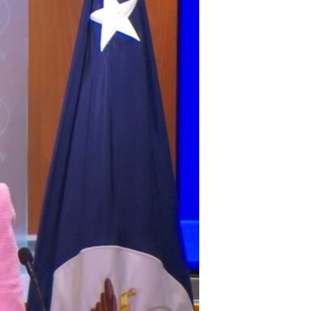
مستندها
فرهنگ و زندگی
حقوق شهروندی
انتخابات ریاست جمهوری آمریکا ۲۰۲۴
اقتصادی
حمله جمهوری اسلامی به اسرائیل
رمز مهسا
علم و فناوری
اسرائیل در جنگ
ورزش زنان در ایران
گالری عکس
اعتراضات زن، زندگی، آزادی
آرشیو پخش زنده
مجموعه مستندهای دادخواهی
تریبونال مردمی آبان ۹۸
دادگاه حمید نوری
چهل سال گروگان‌گیری
قانون شفافیت دارائی کادر رهبری ایران
اعتراضات مردمی آبان ۹۸
اسرائیل در جنگ