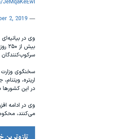
om/JeMqaKeEwI
er 2, 2019
— Morgan Ortagus (@statedeptspox)
بیش 
سرکوب‌کنندگان 
سخنگوی وزارت خا
اریتره، ویتنام، 
در این کشورها د
وی در ادامه افز
می‌کنند، محکوم