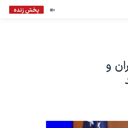
پخش زنده
ران و