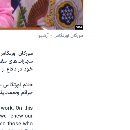
نرگس محمدی برنده جایزه نوبل صلح
همایش محافظه‌کاران آمریکا «سی‌پک»
صفحه‌های ویژه
مورگان اورتگاس - آرشیو
سفر پرزیدنت ترامپ به چین
مورگان اورتگاس 
مجازات‌های مغای
خود در دفاع از 
خانم اورتگاس یا
جرائم وصف‌ناپذ
 work. On this
 we renew our
emn those who