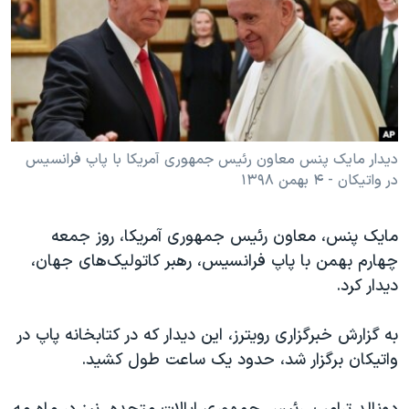
دنبال کنید
مستندها
فرهنگ و زندگی
حقوق شهروندی
انتخابات ریاست جمهوری آمریکا ۲۰۲۴
اقتصادی
حمله جمهوری اسلامی به اسرائیل
رمز مهسا
علم و فناوری
زبانهای مختلف
اسرائیل در جنگ
ورزش زنان در ایران
دیدار مایک پنس معاون رئیس جمهوری آمریکا با پاپ فرانسیس
در واتیکان - ۴ بهمن ۱۳۹۸
گالری عکس
اعتراضات زن، زندگی، آزادی
آرشیو پخش زنده
مجموعه مستندهای دادخواهی
مایک پنس، معاون رئیس جمهوری آمریکا، روز جمعه
تریبونال مردمی آبان ۹۸
چهارم بهمن با پاپ فرانسیس، رهبر کاتولیک‌های جهان،
دادگاه حمید نوری
دیدار کرد.
چهل سال گروگان‌گیری
به گزارش خبرگزاری رویترز، این دیدار که در کتابخانه پاپ در
قانون شفافیت دارائی کادر رهبری ایران
واتیکان برگزار شد، حدود یک ساعت طول کشید.
اعتراضات مردمی آبان ۹۸