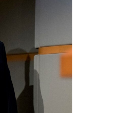
مستندها
فرهنگ و زندگی
حقوق شهروندی
انتخابات ریاست جمهوری آمریکا ۲۰۲۴
اقتصادی
حمله جمهوری اسلامی به اسرائیل
رمز مهسا
علم و فناوری
اسرائیل در جنگ
ورزش زنان در ایران
گالری عکس
اعتراضات زن، زندگی، آزادی
آرشیو پخش زنده
مجموعه مستندهای دادخواهی
تریبونال مردمی آبان ۹۸
دادگاه حمید نوری
چهل سال گروگان‌گیری
قانون شفافیت دارائی کادر رهبری ایران
اعتراضات مردمی آبان ۹۸
اسرائیل در جنگ