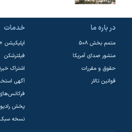
در باره ما
خدمات
متمم بخش ۵۰۸
اپلیکیشن +VOA
منشور صدای آمریکا
فیلترشکن
حقوق و مقررات
اشتراک خبرن
قوانین تالار
آگهی استخد
فرکانس‌های 
پخش رادیو
یادگیری زبان انگلیسی
نسخه سبک 