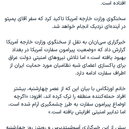
اسرائیل در جنگ
افتاده است.
نرگس محمدی برنده جایزه نوبل صلح
سخنگوی وزارت خارجه آمریکا تاکید کرد که سفر آقای پمپئو
همایش محافظه‌کاران آمریکا «سی‌پک»
در آینده‌ای نزدیک انجام خواهد شد.
صفحه‌های ویژه
خبرگزاری سی‌ان‌ان به نقل از سخنگوی وزارت خارجه آمریکا
سفر پرزیدنت ترامپ به چین
گزارش داد که «وضعیت پیرامون سفارت آمریکا در بغداد
بهبود یافته است.» اما تلاش نیروهای امنیتی دولت عراق
برای پاکسازی اعضای شبه نظامیان مورد حمایت ایران از
اطراف سفارت ادامه دارد.
خانم اورتگاس با بیان این که از عصر چهارشنبه، بیشتر
افراد حمله‌کننده منطقه را ترک کرده اند، افزود: «اگرچه
اوضاع پیرامون سفارت به طرز چشمگیری آرام شده است،
اما تدابیر امنیتی افزایش یافته است.»
پیش از این خبرگزاری آسوشیتدپرس و رویترز روز چهارشنبه