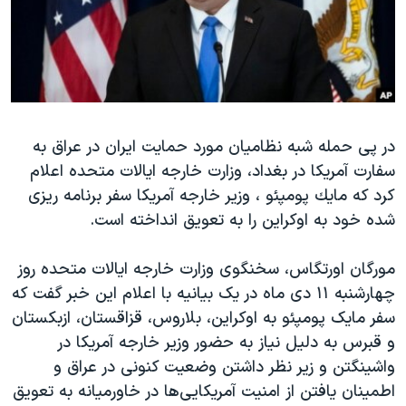
دنبال کنید
مستندها
فرهنگ و زندگی
حقوق شهروندی
انتخابات ریاست جمهوری آمریکا ۲۰۲۴
اقتصادی
حمله جمهوری اسلامی به اسرائیل
رمز مهسا
علم و فناوری
زبانهای مختلف
در پی حمله شبه نظامیان مورد حمایت ایران در عراق به
اسرائیل در جنگ
ورزش زنان در ایران
سفارت آمریکا در بغداد، وزارت خارجه ایالات متحده اعلام
گالری عکس
اعتراضات زن، زندگی، آزادی
كرد كه مایك پومپئو ، وزیر خارجه آمریکا سفر برنامه ریزی
آرشیو پخش زنده
مجموعه مستندهای دادخواهی
شده خود به اوکراین را به تعویق انداخته است.
تریبونال مردمی آبان ۹۸
مورگان اورتگاس، سخنگوی وزارت خارجه ایالات متحده روز
دادگاه حمید نوری
چهارشنبه ۱۱ دی ماه در یک بیانیه با اعلام این خبر گفت که
چهل سال گروگان‌گیری
سفر مایک پومپئو به اوکراین، بلاروس، قزاقستان، ازبکستان
و قبرس به دلیل نیاز به حضور وزیر خارجه آمریکا در
قانون شفافیت دارائی کادر رهبری ایران
واشینگتن و زیر نظر داشتن وضعیت کنونی در عراق و
اعتراضات مردمی آبان ۹۸
اطمینان یافتن از امنیت آمریکایی‌ها در خاورمیانه به تعویق