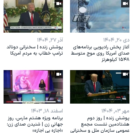
اسرائیل در جنگ
نرگس محمدی برنده جایزه نوبل صلح
همایش محافظه‌کاران آمریکا «سی‌پک»
صفحه‌های ویژه
دی ۲۰, ۱۴۰۴
آذر ۲۷, ۱۴۰۴
سفر پرزیدنت ترامپ به چین
آغاز پخش رادیویی برنامه‌های
پوشش زنده | سخنرانی دونالد
صدای آمریکا روی موج متوسط
ترامپ خطاب به مردم آمریکا
۱۵۴۸ کیلوهرتز
مهر ۰۳, ۱۴۰۴
اسفند ۱۸, ۱۴۰۳
پوشش زنده | روز دوم
برنامه ویژه هشتم مارس، روز
هشتادمین نشست مجمع
جهانی زن | شنیدن صدای زن؛
عمومی سازمان ملل و سخنرانی
«اجازه بی اجازه»