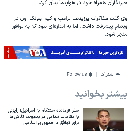
اسرائیل در جنگ
خبرنگاران همراه خود در هواپیما بیان کرد.
نرگس محمدی برنده جایزه نوبل صلح
وی گفت مذاکرات پرزیدنت ترامپ و کیم جونگ اون در
همایش محافظه‌کاران آمریکا «سی‌پک»
ویتنام پیشرفت داشت، اما به اندازه‌ای نبود که به توافق
صفحه‌های ویژه
منجر شود.
سفر پرزیدنت ترامپ به چین
اشتراک
Follow us
بیشتر بخوانید
سفر فرمانده سنتکام به اسرائیل؛ رایزنی
با مقامات نظامی در بحبوحه تلاش‌ها
برای توافق با جمهوری اسلامی