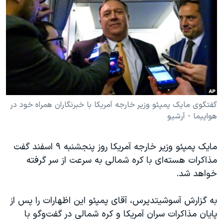
دنبال کنید
مستندها
فرهنگ و زندگی
حقوق شهروندی
انتخابات ریاست جمهوری آمریکا ۲۰۲۴
اقتصادی
حمله جمهوری اسلامی به اسرائیل
رمز مهسا
علم و فناوری
زبانهای مختلف
اسرائیل در جنگ
ورزش زنان در ایران
گالری عکس
اعتراضات زن، زندگی، آزادی
گفتگوی مایک پمپئو وزیر خارجه آمریکا با خبرنگاران همراه خود در
هواپیما - آرشیو
آرشیو پخش زنده
مجموعه مستندهای دادخواهی
تریبونال مردمی آبان ۹۸
مایک پمپئو وزیر خارجه آمریکا روز پنجشنبه ۹ اسفند گفت
دادگاه حمید نوری
مذاکرات هسته‌ای با کره شمالی به سرعت از سر گرفته
چهل سال گروگان‌گیری
خواهد شد.
قانون شفافیت دارائی کادر رهبری ایران
به گزارش آسوشیتدپرس، آقای پمپئو این اظهارات را پس از
اعتراضات مردمی آبان ۹۸
پایان مذاکرات سران آمریکا و کره شمالی در گفت‌وگو با