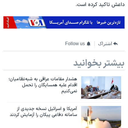
اسرائیل در جنگ
داعش تاکید کرده است.
نرگس محمدی برنده جایزه نوبل صلح
همایش محافظه‌کاران آمریکا «سی‌پک»
صفحه‌های ویژه
سفر پرزیدنت ترامپ به چین
اشتراک
Follow us
بیشتر بخوانید
هشدار مقامات عراقی به شبه‌نظامیان؛
اقدام علیه همسایگان را تحمل
نمی‌کنیم
آمریکا و اسرائیل نسخه جدیدی از
سامانه دفاعی پیکان را آزمایش کردند