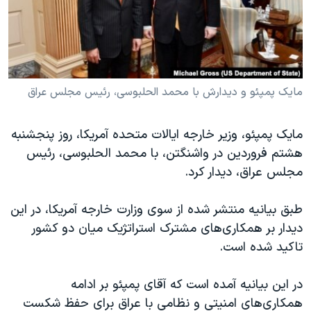
دنبال کنید
مستندها
فرهنگ و زندگی
حقوق شهروندی
انتخابات ریاست جمهوری آمریکا ۲۰۲۴
اقتصادی
حمله جمهوری اسلامی به اسرائیل
رمز مهسا
علم و فناوری
مایک پمپئو و دیدارش با محمد الحلبوسی، رئیس مجلس عراق
زبانهای مختلف
اسرائیل در جنگ
ورزش زنان در ایران
مایک پمپئو، وزیر خارجه ایالات متحده آمریکا، روز پنجشنبه
گالری عکس
اعتراضات زن، زندگی، آزادی
هشتم فروردین در واشنگتن، با محمد الحلبوسی، رئیس
آرشیو پخش زنده
مجموعه مستندهای دادخواهی
مجلس عراق، دیدار کرد.
تریبونال مردمی آبان ۹۸
طبق بیانیه منتشر شده از سوی وزارت خارجه آمریکا، در این
دادگاه حمید نوری
دیدار بر همکاری‌های مشترک استراتژیک میان دو کشور
چهل سال گروگان‌گیری
تاکید شده است.
قانون شفافیت دارائی کادر رهبری ایران
در این بیانیه آمده است که آقای پمپئو بر ادامه
اعتراضات مردمی آبان ۹۸
همکاری‌های امنیتی و نظامی با عراق برای حفظ شکست