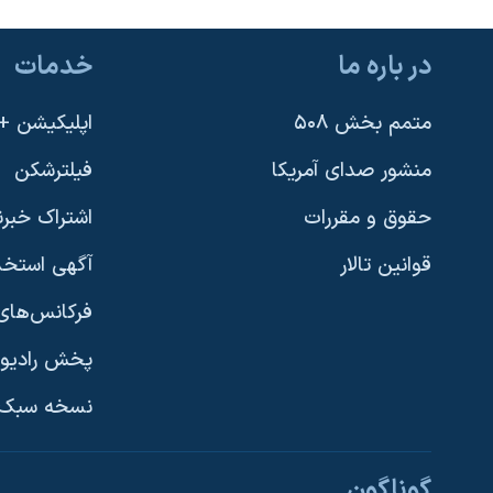
در باره ما
خدمات
متمم بخش ۵۰۸
اپلیکیشن +VOA
منشور صدای آمریکا
فیلترشکن
حقوق و مقررات
اشتراک خبرن
قوانین تالار
آگهی استخد
فرکانس‌های 
پخش رادیو
یادگیری زبان انگلیسی
نسخه سبک 
دنبال کنید
گوناگون