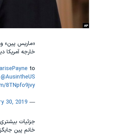
نرگس محمدی برنده جایزه نوبل صلح
همایش محافظه‌کاران آمریکا «سی‌پک»
صفحه‌های ویژه
سفر پرزیدنت ترامپ به چین
خارجه آمریکا دید
risePayne
to
@AusintheUS
om/8TNpfo9jvy
ry 30, 2019
— Department of State (@StateDept)
جزئیات بیشتری ا
خانم پین جایگ