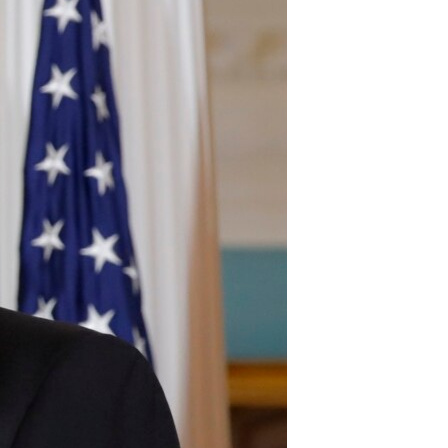
مستندها
فرهنگ و زندگی
حقوق شهروندی
انتخابات ریاست جمهوری آمریکا ۲۰۲۴
اقتصادی
حمله جمهوری اسلامی به اسرائیل
رمز مهسا
علم و فناوری
اسرائیل در جنگ
ورزش زنان در ایران
گالری عکس
اعتراضات زن، زندگی، آزادی
آرشیو پخش زنده
مجموعه مستندهای دادخواهی
تریبونال مردمی آبان ۹۸
دادگاه حمید نوری
چهل سال گروگان‌گیری
قانون شفافیت دارائی کادر رهبری ایران
اعتراضات مردمی آبان ۹۸
اسرائیل در جنگ