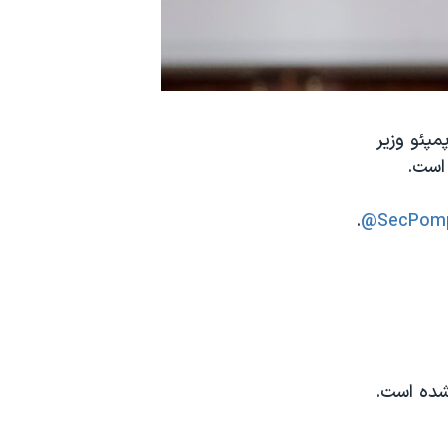
تن با مایک پمپئو وزیر
 است.
.
@SecPom
نشده است.