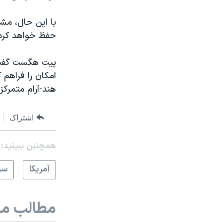
با این حال، مش
حفظ خواهد کرد 
پیت هگست گفت ف
امکان را فراهم 
هند-آرام متمرکز 
اشتراک
همچنبن ببینید:
آمريکا
سر
مطالب مر