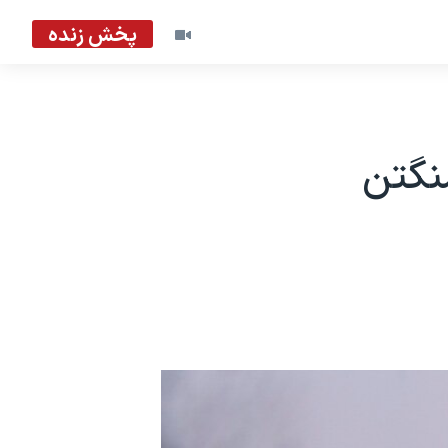
پخش زنده
شنگتن