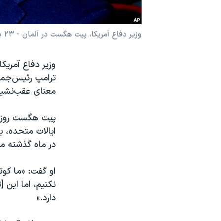
نرگس محمدی برنده جایزه نوبل صلح
همایش محافظه‌کاران آمریکا «سی‌پک»
وزیر دفاع آمریکا،‌ پیت هگست در آلمان - ۲۳ بهمن ۱۴۰۳
صفحه‌های ویژه
وزیر دفاع آمریک
سفر پرزیدنت ترامپ به چین
ترامپ رئیس‌جمه
معنای عقب‌نشی
پیت هگست روز سه
ایالات متحده، ب
در ماه گذشته م
او گفت: «ما کوت
نکنیم، اما این 
دارد.»