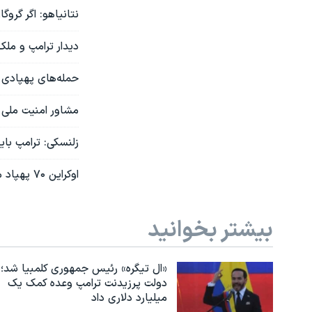
نتانیاهو: اگر گروگ
دیدار ترامپ و ملک 
حمله‌های پهپادی 
مشاور امنیت ملی ت
زلنسکی: ترامپ بای
اوکراین ۷۰ پهپاد مهاجم روسیه را سرنگون کرد
بیشتر بخوانید
«ال تیگره» رئیس جمهوری کلمبیا شد؛
دولت پرزیدنت ترامپ وعده کمک یک
میلیارد دلاری داد