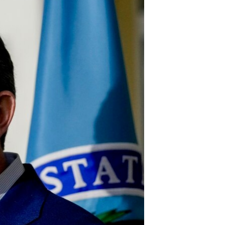
مستندها
فرهنگ و زندگی
حقوق شهروندی
انتخابات ریاست جمهوری آمریکا ۲۰۲۴
اقتصادی
حمله جمهوری اسلامی به اسرائیل
رمز مهسا
علم و فناوری
اسرائیل در جنگ
ورزش زنان در ایران
گالری عکس
اعتراضات زن، زندگی، آزادی
آرشیو پخش زنده
مجموعه مستندهای دادخواهی
تریبونال مردمی آبان ۹۸
دادگاه حمید نوری
چهل سال گروگان‌گیری
قانون شفافیت دارائی کادر رهبری ایران
اعتراضات مردمی آبان ۹۸
اسرائیل در جنگ