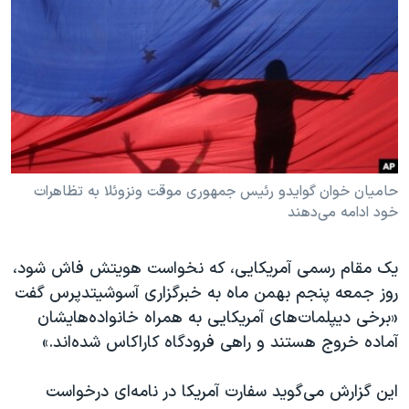
دنبال کنید
مستندها
فرهنگ و زندگی
حقوق شهروندی
انتخابات ریاست جمهوری آمریکا ۲۰۲۴
اقتصادی
حمله جمهوری اسلامی به اسرائیل
رمز مهسا
علم و فناوری
زبانهای مختلف
اسرائیل در جنگ
ورزش زنان در ایران
گالری عکس
اعتراضات زن، زندگی، آزادی
حامیان خوان گوایدو رئیس جمهوری موقت ونزوئلا به تظاهرات
خود ادامه می‌دهند
آرشیو پخش زنده
مجموعه مستندهای دادخواهی
تریبونال مردمی آبان ۹۸
یک مقام رسمی آمریکایی، که نخواست هویتش فاش شود،
دادگاه حمید نوری
روز جمعه پنجم بهمن ماه به خبرگزاری آسوشیتدپرس گفت
چهل سال گروگان‌گیری
«برخی دیپلمات‌های آمریکایی به همراه خانواده‌هایشان
آماده خروج هستند و راهی فرودگاه کاراکاس شده‌اند.»
قانون شفافیت دارائی کادر رهبری ایران
اعتراضات مردمی آبان ۹۸
این گزارش می‌گوید سفارت آمریکا در نامه‌ای درخواست