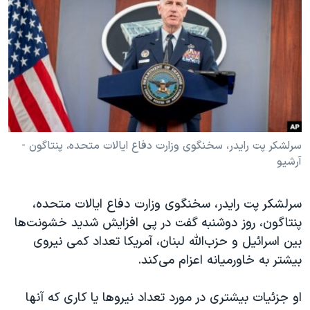
دنبال کنید
مستندها
فرهنگ و زندگی
حقوق شهروندی
انتخابات ریاست جمهوری آمریکا ۲۰۲۴
اقتصادی
حمله جمهوری اسلامی به اسرائیل
رمز مهسا
علم و فناوری
زبانهای مختلف
اسرائیل در جنگ
ورزش زنان در ایران
گالری عکس
اعتراضات زن، زندگی، آزادی
سرلشکر پت رایدر، سخنگوی وزارت دفاع ایالات متحده، پنتاگون -
آرشیو
آرشیو پخش زنده
مجموعه مستندهای دادخواهی
تریبونال مردمی آبان ۹۸
سرلشکر پت رایدر، سخنگوی وزارت دفاع ایالات متحده،
دادگاه حمید نوری
پنتاگون، روز دوشنبه گفت در پی افزایش شدید خشونت‌ها
چهل سال گروگان‌گیری
بین اسرائیل و حزب‌الله لبنان، آمریکا تعداد کمی نیروی
بیشتر به خاورمیانه اعزام می‌کند.
قانون شفافیت دارائی کادر رهبری ایران
اعتراضات مردمی آبان ۹۸
او جزئیات بیشتری در مورد تعداد نیروها یا کاری که آنها