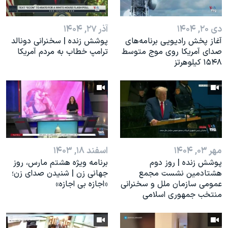
اسرائیل در جنگ
نرگس محمدی برنده جایزه نوبل صلح
دی ۲۰, ۱۴۰۴
آذر ۲۷, ۱۴۰۴
همایش محافظه‌کاران آمریکا «سی‌پک»
آغاز پخش رادیویی برنامه‌های
پوشش زنده | سخنرانی دونالد
صدای آمریکا روی موج متوسط
ترامپ خطاب به مردم آمریکا
صفحه‌های ویژه
۱۵۴۸ کیلوهرتز
سفر پرزیدنت ترامپ به چین
مهر ۰۳, ۱۴۰۴
اسفند ۱۸, ۱۴۰۳
پوشش زنده | روز دوم
برنامه ویژه هشتم مارس، روز
هشتادمین نشست مجمع
جهانی زن | شنیدن صدای زن؛
عمومی سازمان ملل و سخنرانی
«اجازه بی اجازه»
منتخب جمهوری اسلامی