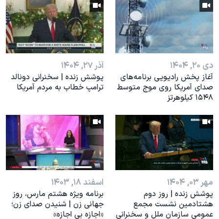
اسرائیل در جنگ
نرگس محمدی برنده جایزه نوبل صلح
همایش محافظه‌کاران آمریکا «سی‌پک»
صفحه‌های ویژه
دی ۲۰, ۱۴۰۴
آذر ۲۷, ۱۴۰۴
سفر پرزیدنت ترامپ به چین
آغاز پخش رادیویی برنامه‌های
پوشش زنده | سخنرانی دونالد
صدای آمریکا روی موج متوسط
ترامپ خطاب به مردم آمریکا
۱۵۴۸ کیلوهرتز
مهر ۰۳, ۱۴۰۴
اسفند ۱۸, ۱۴۰۳
پوشش زنده | روز دوم
برنامه ویژه هشتم مارس، روز
هشتادمین نشست مجمع
جهانی زن | شنیدن صدای زن؛
عمومی سازمان ملل و سخنرانی
«اجازه بی اجازه»