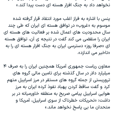
اسرائیل در جنگ
نخواهد داد به جنگ افزار هسته ای دست پیدا کند.»
نرگس محمدی برنده جایزه نوبل صلح
پنس با اشاره به فراز اغلب مورد انتقاد قرار گرفته شده
همایش محافظه‌کاران آمریکا «سی‌پک»
موسوم به «غروب» در توافق هسته ای ایران که طی چند
صفحه‌های ویژه
سال محدودیت های اعمال شده بر فعالیت های هسته ای
سفر پرزیدنت ترامپ به چین
ایران را منقضی می کند گفت در نتیجه ی آن، توافق هسته
ای «صرفا روز» دسترسی ایران به جنگ افزار هسته ای را به
«تاخیر می اندازد».
معاون ریاست جمهوری آمریکا همچنین ایران را به صرف ۴
میلیارد دلار در سال گذشته برای تامین مالی گروه های
تروریستی از جمله گروه های مستقر در مرز اسراییل متهم
کرد و گفت ساقط کردن پهباد نفوذ کرده ایران به مرز
هوایی اسراییل پیامی صریح به منطقه خاورمیانه در بر
داشت: «تحریکات خطرناک از سوی اسراییل، آمریکا و
متحدان ما بی پاسخ نخواهد ماند.»