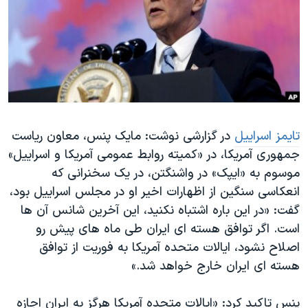
دنبال کنید
مستندها
فرهنگ و زندگی
حقوق شهروندی
انتخابات ریاست جمهوری آمریکا ۲۰۲۴
اقتصادی
حمله جمهوری اسلامی به اسرائیل
رمز مهسا
علم و فناوری
زبانهای مختلف
اسرائیل در جنگ
ورزش زنان در ایران
تایمز اسراییل
در گزارشی نوشت: مایک پنس، معاون ریاست
گالری عکس
اعتراضات زن، زندگی، آزادی
جمهوری آمریکا، در «کمیته روابط عمومی آمریکا و اسراییل»
آرشیو پخش زنده
مجموعه مستندهای دادخواهی
موسوم به «ایپک» در واشنگتن، در یک سخنرانی که
تریبونال مردمی آبان ۹۸
انعکاسی سنگین از اظهارات اخیر او در مجلس اسراییل بود،
گفت: «در این باره اشتباه نکنید، این آخرین شانس آن ها
دادگاه حمید نوری
است. اگر توافق هسته ای ایران طی ماه های پیش رو
چهل سال گروگان‌گیری
اصلاح نشود، ایالات متحده آمریکا به فوریت از توافق
قانون شفافیت دارائی کادر رهبری ایران
هسته ای ایران خارج خواهد شد.»
اعتراضات مردمی آبان ۹۸
پنس تاکید کرد: «ایالات متحده آمریکا هرگز به ایران اجازه