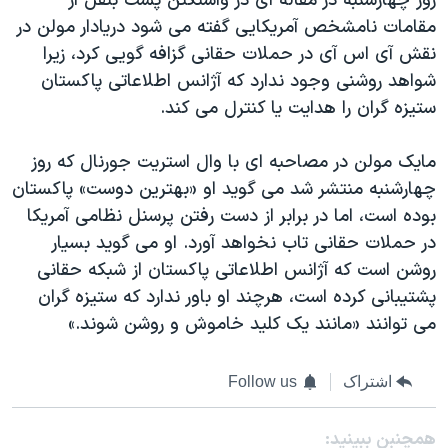
روز چهارشنبه در مقاله ای در واشنگتن پست بنقل از
مقامات نامشخص آمريکايی گفته می شود دريادار مولن در
نقش آی اس آی در حملات حقانی گزافه گويی کرد، زيرا
شواهد روشنی وجود ندارد که آژانس اطلاعاتی پاکستان
ستيزه گران را هدايت يا کنترل می کند.
مايک مولن در مصاحبه ای با وال استريت جورنال که روز
چهارشنبه منتشر شد می گويد او «بهترين دوست» پاکستان
بوده است، اما در برابر از دست رفتن پرسنل نظامی آمريکا
در حملات حقانی تاب نخواهد آورد. او می گويد بسيار
روشن است که آژانس اطلاعاتی پاکستان از شبکه حقانی
پشتيبانی کرده است، هرچند او باور ندارد که ستيزه گران
می توانند «مانند يک کليد خاموش و روشن شوند.»
اشتراک
Follow us
همچنبن ببینید: