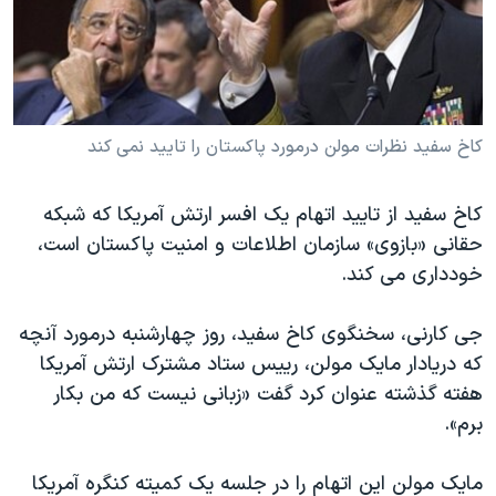
دنبال کنید
مستندها
فرهنگ و زندگی
حقوق شهروندی
انتخابات ریاست جمهوری آمریکا ۲۰۲۴
اقتصادی
حمله جمهوری اسلامی به اسرائیل
رمز مهسا
علم و فناوری
کاخ سفید نظرات مولن درمورد پاکستان را تاييد نمی کند
زبانهای مختلف
اسرائیل در جنگ
ورزش زنان در ایران
کاخ سفيد از تاييد اتهام يک افسر ارتش آمريکا که شبکه
گالری عکس
اعتراضات زن، زندگی، آزادی
حقانی «بازوی» سازمان اطلاعات و امنيت پاکستان است،
آرشیو پخش زنده
مجموعه مستندهای دادخواهی
خودداری می کند.
تریبونال مردمی آبان ۹۸
جی کارنی، سخنگوی کاخ سفيد، روز چهارشنبه درمورد آنچه
دادگاه حمید نوری
که دريادار مايک مولن، رييس ستاد مشترک ارتش آمريکا
چهل سال گروگان‌گیری
هفته گذشته عنوان کرد گفت «زبانی نيست که من بکار
برم».
قانون شفافیت دارائی کادر رهبری ایران
اعتراضات مردمی آبان ۹۸
مايک مولن اين اتهام را در جلسه يک کميته کنگره آمريکا