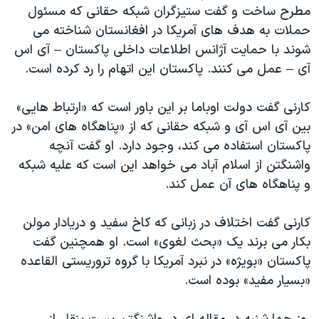
اسرائیل در جنگ
مطرح ساخت و گفت ستيزگران شبکه حقانی که مسئول
حملات به هدف های آمريکا در افغانستان شناخته می
نرگس محمدی برنده جایزه نوبل صلح
شوند با حمايت آژانس اطلاعات داخلی پاکستان – آی اس
همایش محافظه‌کاران آمریکا «سی‌پک»
آی – عمل می کنند. پاکستان اين اتهام را رد کرده است.
صفحه‌های ویژه
کارنی گفت دولت اوباما بر اين باور است که «ارتباط هايی»
سفر پرزیدنت ترامپ به چین
بين آی اس آی و شبکه حقانی که از «پناهگاه های امن» در
پاکستان استفاده می کند، وجود دارد. او گفت آنچه
واشنگتن از اسلام آباد می خواهد اين است که عليه شبکه
و پناهگاه های آن عمل کند.
کارنی گفت اختلاف در زبانی که کاخ سفيد و دريادار مولن
بکار می برند يک «بحث لغوی» است. او همچنين گفت
پاکستان «بويژه» در نبرد آمريکا با گروه تروريستی القاعده
«بسيار مفيد» بوده است.