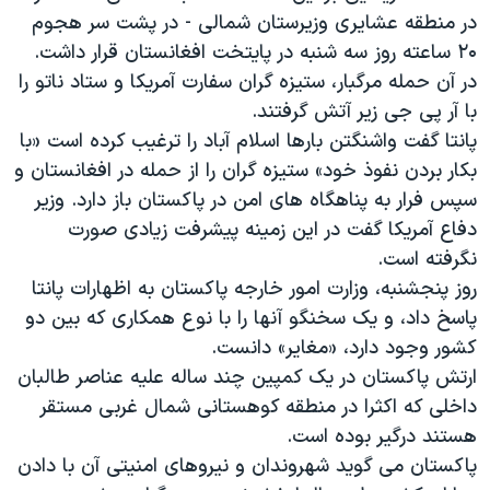
اسرائیل در جنگ
در منطقه عشایری وزیرستان شمالی - در پشت سر هجوم
نرگس محمدی برنده جایزه نوبل صلح
۲۰ ساعته روز سه شنبه در پایتخت افغانستان قرار داشت.
در آن حمله مرگبار، ستیزه گران سفارت آمریکا و ستاد ناتو را
همایش محافظه‌کاران آمریکا «سی‌پک»
با آر پی جی زیر آتش گرفتند.
صفحه‌های ویژه
پانتا گفت واشنگتن بارها اسلام آباد را ترغیب کرده است «با
سفر پرزیدنت ترامپ به چین
بکار بردن نفوذ خود» ستیزه گران را از حمله در افغانستان و
سپس فرار به پناهگاه های امن در پاکستان باز دارد. وزیر
دفاع آمریکا گفت در این زمینه پیشرفت زیادی صورت
نگرفته است.
روز پنجشنبه، وزارت امور خارجه پاکستان به اظهارات پانتا
پاسخ داد، و یک سخنگو آنها را با نوع همکاری که بین دو
کشور وجود دارد، «مغایر» دانست.
ارتش پاکستان در یک کمپین چند ساله علیه عناصر طالبان
داخلی که اکثرا در منطقه کوهستانی شمال غربی مستقر
هستند درگیر بوده است.
پاکستان می گوید شهروندان و نیروهای امنیتی آن با دادن