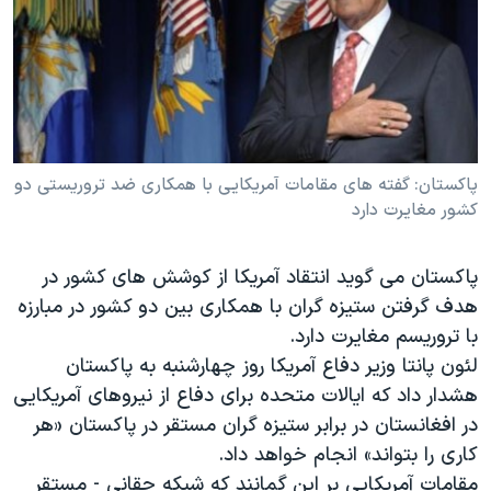
دنبال کنید
مستندها
فرهنگ و زندگی
حقوق شهروندی
انتخابات ریاست جمهوری آمریکا ۲۰۲۴
اقتصادی
حمله جمهوری اسلامی به اسرائیل
رمز مهسا
علم و فناوری
زبانهای مختلف
اسرائیل در جنگ
ورزش زنان در ایران
پاکستان: گفته های مقامات آمریکایی با همکاری ضد تروریستی دو
کشور مغایرت دارد
گالری عکس
اعتراضات زن، زندگی، آزادی
آرشیو پخش زنده
مجموعه مستندهای دادخواهی
پاکستان می گوید انتقاد آمریکا از کوشش های کشور در
تریبونال مردمی آبان ۹۸
هدف گرفتن ستیزه گران با همکاری بین دو کشور در مبارزه
با تروریسم مغایرت دارد.
دادگاه حمید نوری
لئون پانتا وزیر دفاع آمریکا روز چهارشنبه به پاکستان
چهل سال گروگان‌گیری
هشدار داد که ایالات متحده برای دفاع از نیروهای آمریکایی
قانون شفافیت دارائی کادر رهبری ایران
در افغانستان در برابر ستیزه گران مستقر در پاکستان «هر
کاری را بتواند» انجام خواهد داد.
اعتراضات مردمی آبان ۹۸
مقامات آمریکایی بر این گمانند که شبکه حقانی - مستقر