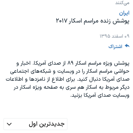
می‌کنند
دنبال کنید
مستندها
فرهنگ و زندگی
ايران
حقوق شهروندی
انتخابات ریاست جمهوری آمریکا ۲۰۲۴
پوشش زنده مراسم اسکار ۲۰۱۷
اقتصادی
حمله جمهوری اسلامی به اسرائیل
۰۹ اسفند ۱۳۹۵
رمز مهسا
علم و فناوری
زبانهای مختلف
اشتراک
اسرائیل در جنگ
ورزش زنان در ایران
گالری عکس
اعتراضات زن، زندگی، آزادی
پوشش ویژه مراسم اسکار ۸۹ از صدای آمریکا. اخبار و
آرشیو پخش زنده
مجموعه مستندهای دادخواهی
حواشی مراسم اسکار را در وبسایت و شبکه‌های اجتماعی
صدای آمریکا دنبال کنید. برای اطلاع از نامزدها و اطلاعات
تریبونال مردمی آبان ۹۸
دیگر مربوط به اسکار هم سری به صفحه ویژه اسکار در
دادگاه حمید نوری
وبسایت صدای آمریکا بزنید.
چهل سال گروگان‌گیری
قانون شفافیت دارائی کادر رهبری ایران
جدیدترین اول
اعتراضات مردمی آبان ۹۸