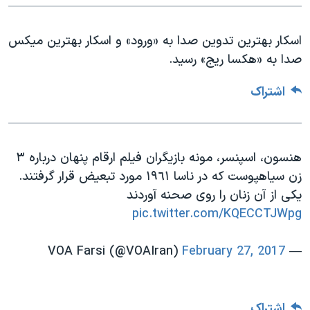
اسرائیل در جنگ
نرگس محمدی برنده جایزه نوبل صلح
اسکار بهترین تدوین صدا به «ورود» و اسکار بهترین میکس
همایش محافظه‌کاران آمریکا «سی‌پک»
صدا به «هکسا ریج» رسید.
صفحه‌های ویژه
اشتراک
سفر پرزیدنت ترامپ به چین
هنسون، اسپنسر، مونه بازيگران فيلم ارقام پنهان درباره ۳
زن سياهپوست كه در ناسا ١٩٦١ مورد تبعيض قرار گرفتند.
يكى از آن زنان را روى صحنه آوردند
pic.twitter.com/KQECCTJWpg
February 27, 2017
— VOA Farsi (@VOAIran)
اشتراک