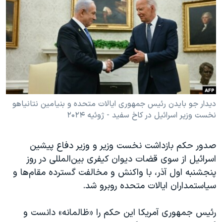
دنبال کنید
مستندها
فرهنگ و زندگی
حقوق شهروندی
انتخابات ریاست جمهوری آمریکا ۲۰۲۴
اقتصادی
حمله جمهوری اسلامی به اسرائیل
رمز مهسا
علم و فناوری
زبانهای مختلف
اسرائیل در جنگ
ورزش زنان در ایران
گالری عکس
اعتراضات زن، زندگی، آزادی
دیدار جو بایدن رئیس جمهوری ایالات متحده و بنیامین نتانیاهو
نخست وزیر اسرائیل در کاخ سفید - ژوئیه ۲۰۲۴
آرشیو پخش زنده
مجموعه مستندهای دادخواهی
تریبونال مردمی آبان ۹۸
صدور حکم بازداشت نخست ‌وزیر و وزیر دفاع پیشین
دادگاه حمید نوری
اسرائیل از سوی قضات دیوان کیفری بین‌المللی در روز
چهل سال گروگان‌گیری
پنجشنبه اول آذر، با واکنش و مخالفت گسترده مقام‌ها و
سیاستمداران ایالات متحده روبرو شد.
قانون شفافیت دارائی کادر رهبری ایران
اعتراضات مردمی آبان ۹۸
رئیس جمهوری آمریکا این حکم را «ظالمانه» دانست و