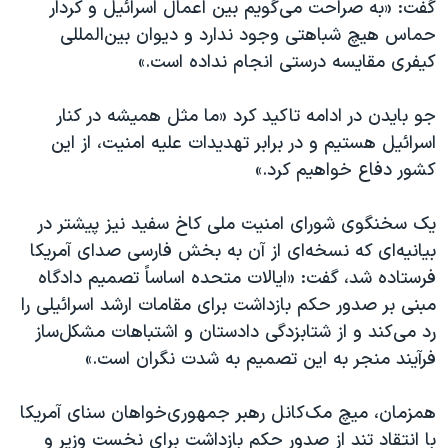
اسرائیل در جنگ
گفت: «به صراحت می‌گویم بین اعمال اسرائیل و کردار
حماس هیچ شباهتی وجود ندارد و دیوان بین‌المللی
نرگس محمدی برنده جایزه نوبل صلح
کیفری مقایسه درستی انجام نداده است.»
همایش محافظه‌کاران آمریکا «سی‌پک»
صفحه‌های ویژه
جو بایدن در ادامه تاکید کرد «ما مثل همیشه در کنار
اسرائیل هستیم و در برابر تهدیدات علیه امنیت، از این
سفر پرزیدنت ترامپ به چین
کشور دفاع خواهیم کرد.»
یک سخنگوی شورای امنیت ملی کاخ سفید نیز پیشتر در
بیانیه‌ای که نسخه‌ای از آن به بخش فارسی صدای آمریکا
فرستاده شد، گفت: «ایالات متحده اساساً تصمیم دادگاه
مبنی بر صدور حکم بازداشت برای مقامات ارشد اسرائیلی را
رد می‌کند و از شتابزدگی دادستان و اشتباهات مشکل‌ساز
فرآیند منجر به این تصمیم به شدت نگران است.»
همزمان، میچ مک‌کانل رهبر جمهوری‌خواهان سنای آمریکا
با انتقاد تند از صدور حکم بازداشت برای نخست‌ وزیر و