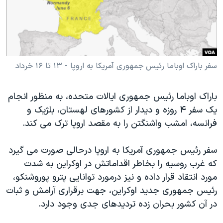
دنبال کنید
مستندها
فرهنگ و زندگی
حقوق شهروندی
انتخابات ریاست جمهوری آمریکا ۲۰۲۴
اقتصادی
حمله جمهوری اسلامی به اسرائیل
رمز مهسا
علم و فناوری
سفر باراک اوباما رئیس جمهوری آمریکا به اروپا - ۱۳ تا ۱۶ خرداد
زبانهای مختلف
اسرائیل در جنگ
ورزش زنان در ایران
باراک اوباما رئیس جمهوری ایالات متحده، به منظور انجام
گالری عکس
اعتراضات زن، زندگی، آزادی
یک سفر ۴ روزه و دیدار از کشورهای لهستان، بلژیک و
آرشیو پخش زنده
مجموعه مستندهای دادخواهی
فرانسه، امشب واشنگتن را به مقصد اروپا ترک می کند.
تریبونال مردمی آبان ۹۸
سفر رئیس جمهوری آمریکا به اروپا درحالی صورت می گیرد
دادگاه حمید نوری
که غرب روسیه را بخاطر اقداماتش در اوکراین به شدت
چهل سال گروگان‌گیری
مورد انتقاد قرار داده و نیز درمورد توانایی پترو پوروشنکو،
رئیس جمهوری جدید اوکراین، جهت برقراری آرامش و ثبات
قانون شفافیت دارائی کادر رهبری ایران
در آن کشور بحران زده تردیدهای جدی وجود دارد.
اعتراضات مردمی آبان ۹۸