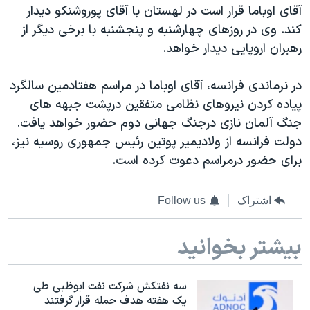
اسرائیل در جنگ
آقای اوباما قرار است در لهستان با آقای پوروشنکو دیدار
کند. وی در روزهای چهارشنبه و پنجشنبه با برخی دیگر از
نرگس محمدی برنده جایزه نوبل صلح
رهبران اروپایی دیدار خواهد.
همایش محافظه‌کاران آمریکا «سی‌پک»
صفحه‌های ویژه
در نرماندی فرانسه، آقای اوباما در مراسم هفتادمین سالگرد
پیاده کردن نیروهای نظامی متفقین درپشت جبهه های
سفر پرزیدنت ترامپ به چین
جنگ آلمان نازی درجنگ جهانی دوم حضور خواهد یافت.
دولت فرانسه از ولادیمیر پوتین رئیس جمهوری روسیه نیز،
برای حضور درمراسم دعوت کرده است.
اشتراک
Follow us
بیشتر بخوانید
سه نفتکش شرکت نفت ابوظبی طی
یک هفته هدف حمله قرار گرفتند