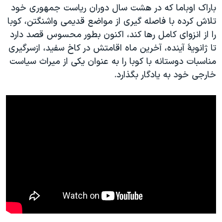
باراک اوباما که در هشت سال دوران رياست جمهوری خود
تلاش کرده با فاصله گيری از مواضع قديمی واشنگتن، کوبا
را از انزوای کامل رها کند، اکنون بطور محسوس قصد دارد
تا ژانويۀ آينده، آخرين ماه اقامتش در کاخ سفيد، ازسرگيری
مناسبات دوستانه با کوبا را به عنوان يکی از ميراث سياست
خارجی خود به يادگار بگذارد.