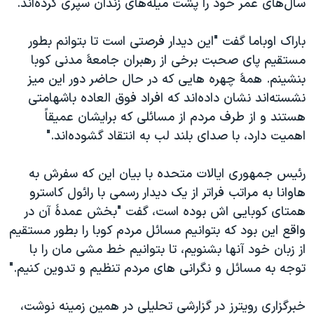
سال‌های عمر خود را پشت ميله‌های زندان سپری کرده‌اند.
اسرائیل در جنگ
نرگس محمدی برنده جایزه نوبل صلح
باراک اوباما گفت "اين ديدار فرصتی است تا بتوانم بطور
همایش محافظه‌کاران آمریکا «سی‌پک»
مستقيم پای صحبت برخی از رهبران جامعۀ مدنی کوبا
بنشينم. همۀ چهره هايی که در حال حاضر دور اين ميز
صفحه‌های ویژه
نشسته‌اند نشان داده‌اند که افراد فوق العاده باشهامتی
سفر پرزیدنت ترامپ به چین
هستند و از طرف مردم از مسائلی که برايشان عميقاً
اهميت دارد، با صدای بلند لب به انتقاد گشوده‌اند."
رئیس جمهوری ایالات متحده با بیان این که سفرش به
هاوانا به مراتب فراتر از يک ديدار رسمی با رائول کاسترو
همتای کوبایی اش بوده است، گفت "بخش عمدۀ آن در
واقع اين بود که بتوانيم مسائل مردم کوبا را بطور مستقيم
از زبان خود آنها بشنويم، تا بتوانيم خط مشی مان را با
توجه به مسائل و نگرانی های مردم تنظيم و تدوين کنيم."
خبرگزاری رويترز در گزارشی تحلیلی در همین زمینه نوشت،