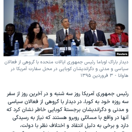
دنبال کنید
مستندها
فرهنگ و زندگی
حقوق شهروندی
انتخابات ریاست جمهوری آمریکا ۲۰۲۴
اقتصادی
حمله جمهوری اسلامی به اسرائیل
رمز مهسا
علم و فناوری
زبانهای مختلف
اسرائیل در جنگ
ورزش زنان در ایران
گالری عکس
اعتراضات زن، زندگی، آزادی
دیدار باراک اوباما رئیس جمهوری ایالات متحده با گروهی از فعالان
سیاسی و مدنی و دگراندیشان کوبایی در محل سفارت آمریکا در
آرشیو پخش زنده
مجموعه مستندهای دادخواهی
هاوانا - ۳ فروردین ۱۳۹۵
تریبونال مردمی آبان ۹۸
دادگاه حمید نوری
رئيس جمهوری آمريکا روز سه شنبه و در آخرین روز از سفر
سه روزه خود به کوبا، در ديدار با گروهی از فعالان سياسی
چهل سال گروگان‌گیری
و مدنی و دگرانديشان برجستۀ کوبايی خاطر نشان کرد که
قانون شفافیت دارائی کادر رهبری ایران
آنها در واقع با مسائلی روبرو هستند که نياز به رسيدگی
اعتراضات مردمی آبان ۹۸
دارد و برخی به دلیل انتقاد و اختلاف نظر با دولت،