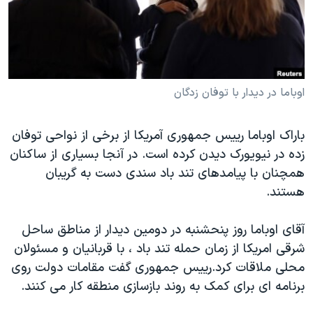
دنبال کنید
مستندها
فرهنگ و زندگی
حقوق شهروندی
انتخابات ریاست جمهوری آمریکا ۲۰۲۴
اقتصادی
حمله جمهوری اسلامی به اسرائیل
رمز مهسا
علم و فناوری
اوباما در دیدار با توفان زدگان
زبانهای مختلف
اسرائیل در جنگ
ورزش زنان در ایران
باراک اوباما رییس جمهوری آمریکا از برخی از نواحی توفان
گالری عکس
اعتراضات زن، زندگی، آزادی
زده در نیویورک دیدن کرده است. در آنجا بسیاری از ساکنان
آرشیو پخش زنده
مجموعه مستندهای دادخواهی
همچنان با پیامدهای تند باد سندی دست به گریبان
هستند.
تریبونال مردمی آبان ۹۸
دادگاه حمید نوری
آقای اوباما روز پنحشنبه در دومین دیدار از مناطق ساحل
چهل سال گروگان‌گیری
شرقی امریکا از زمان حمله تند باد ، با قربانیان و مسئولان
محلی ملاقات کرد.
رییس جمهوری گفت مقامات دولت روی
قانون شفافیت دارائی کادر رهبری ایران
برنامه ای برای کمک به روند بازسازی منطقه کار می کنند.
اعتراضات مردمی آبان ۹۸