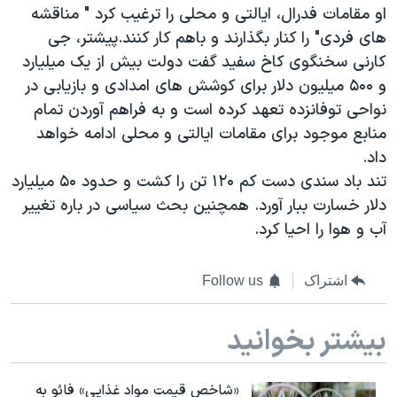
اسرائیل در جنگ
او مقامات فدرال، ایالتی و محلی را ترغیب کرد " مناقشه
های فردی" را کنار بگذارند و باهم کار کنند.
پیشتر، جی
نرگس محمدی برنده جایزه نوبل صلح
کارنی سخنگوی کاخ سفید گفت دولت بیش از یک میلیارد
همایش محافظه‌کاران آمریکا «سی‌پک»
و ۵۰۰ میلیون دلار برای کوشش های امدادی و بازیابی در
صفحه‌های ویژه
نواحی توفانزده تعهد کرده است و به فراهم آوردن تمام
منابع موجود برای مقامات ایالتی و محلی ادامه خواهد
سفر پرزیدنت ترامپ به چین
داد.
تند باد سندی دست کم ۱۲۰ تن را کشت و حدود ۵۰ میلیارد
دلار خسارت ببار آورد. همچنین بحث سیاسی در باره تغییر
آب و هوا را احیا کرد.
اشتراک
Follow us
بیشتر بخوانید
«شاخص قیمت مواد غذایی» فائو به