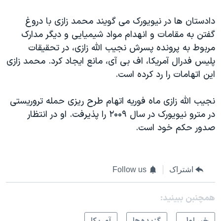
اسرائیل در جنگ
دادستان ها در نیویورک می گویند محمد زازی با دروغ
نرگس محمدی برنده جایزه نوبل صلح
گفتن به مقامات و انهدام مواد شیمیایی و دیگر مدارک
همایش محافظه‌کاران آمریکا «سی‌پک»
مربوط به پرونده پسرش نجیب الله زازی، در تحقیقات
صفحه‌های ویژه
پلیس فدرال آمریکا، اف بی آی، مانع ایجاد کرد. محمد زازی
این اتهامات را رد کرده است.
سفر پرزیدنت ترامپ به چین
نجیب الله زازی ماه فوریه اتهام طرح ریزی حمله تروریستی
در مترو نیویورک در سال ۲۰۰۹ را پذیرفت. او در انتظار
صدور حکم خود است.
اشتراک
Follow us
همچنبن ببینید: