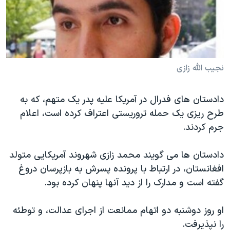
دنبال کنید
مستندها
فرهنگ و زندگی
حقوق شهروندی
انتخابات ریاست جمهوری آمریکا ۲۰۲۴
اقتصادی
حمله جمهوری اسلامی به اسرائیل
رمز مهسا
علم و فناوری
نجیب الله زازی
زبانهای مختلف
اسرائیل در جنگ
ورزش زنان در ایران
دادستان های فدرال در آمریکا علیه پدر یک متهم، که به
گالری عکس
اعتراضات زن، زندگی، آزادی
طرح ریزی یک حمله تروریستی اعتراف کرده است، اعلام
آرشیو پخش زنده
مجموعه مستندهای دادخواهی
جرم کردند.
تریبونال مردمی آبان ۹۸
دادستان ها می گویند محمد زازی شهروند آمریکایی متولد
دادگاه حمید نوری
افغانستان، در ارتباط با پرونده پسرش به بازپرسان دروغ
چهل سال گروگان‌گیری
گفته است و مدارک را از دید آنها پنهان کرده بود.
قانون شفافیت دارائی کادر رهبری ایران
او روز دوشنبه دو اتهام ممانعت از اجرای عدالت، و توطئه
اعتراضات مردمی آبان ۹۸
را نپذیرفت.