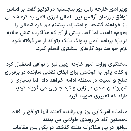
اسرائیل در جنگ
وزیر امور خارجه ژاپن روز پنجشنبه در توکیو گفت بر اساس
نرگس محمدی برنده جایزه نوبل صلح
توافق بازرسان آژانس بین المللی انرژی اتمی به کره شمالی
همایش محافظه‌کاران آمریکا «سی‌پک»
باز خواهند گشت. او امتیازات پیشنهادی کره شمالی را
«مهم» نامید، اما گفت پیش از آن که مذاکرات شش جانبه
صفحه‌های ویژه
در باره برنامه اتمی پیونگ یانگ بتواند از سر گرفته شود،
سفر پرزیدنت ترامپ به چین
لازم خواهد بود کارهای بیشتری انجام گیرد.
سخنگوی وزارت امور خارجه چین نیز از توافق استقبال کرد
و گفت پکن به کوشش برای ایفای نقشی سازنده در برقراری
صلح و امنیت در منطقه ادامه خواهد داد. اما بسیاری از
شهروندان عادی در ژاپن و کره جنوبی می گویند تردید
دارند که تغییری صورت گیرد.
مقامات آمریکایی روز چهارشنبه گفتند آنها توافق را فقط
نخستین گام در روندی طولانی می بینند.
توافق در پی مذاکرات هفته گذشته در پکن بین مقامات