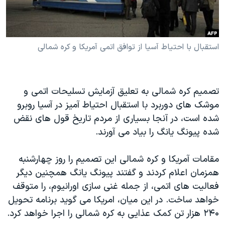
دنبال کنید
مستندها
فرهنگ و زندگی
حقوق شهروندی
انتخابات ریاست جمهوری آمریکا ۲۰۲۴
استقبال با احتیاط آسيا از توافق اتمی آمریکا و کره شمالی
اقتصادی
حمله جمهوری اسلامی به اسرائیل
رمز مهسا
علم و فناوری
زبانهای مختلف
اسرائیل در جنگ
ورزش زنان در ایران
تصمیم کره شمالی به تعلیق آزمایش تسلیحات اتمی و
گالری عکس
اعتراضات زن، زندگی، آزادی
موشک های دوربرد با استقبال احتیاط آمیز در آسیا روبرو
شده است، در آنجا بسیاری از مردم تاریخ قول های نقض
آرشیو پخش زنده
مجموعه مستندهای دادخواهی
شده پیونگ یانگ را بیاد می آورند.
تریبونال مردمی آبان ۹۸
دادگاه حمید نوری
مقامات آمریکا و کره شمالی این تصمیم را روز چهارشنبه
همزمان اعلام کردند و گفتند پیونگ یانگ همچنین دیگر
چهل سال گروگان‌گیری
فعالیت های اتمی، از جمله غنی سازی اورانیوم، را متوقف
قانون شفافیت دارائی کادر رهبری ایران
خواهد ساخت. در این میان، امریکا می گوید برنامه تحویل
اعتراضات مردمی آبان ۹۸
۲۴۰ هزار تن کمک عذایی به کره شمالی را اجرا خواهد کرد.