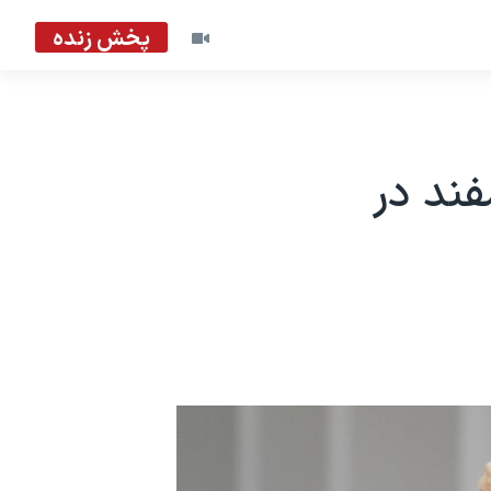
پخش زنده
ا و کره شمالی ۷ و ۸ اسفند در