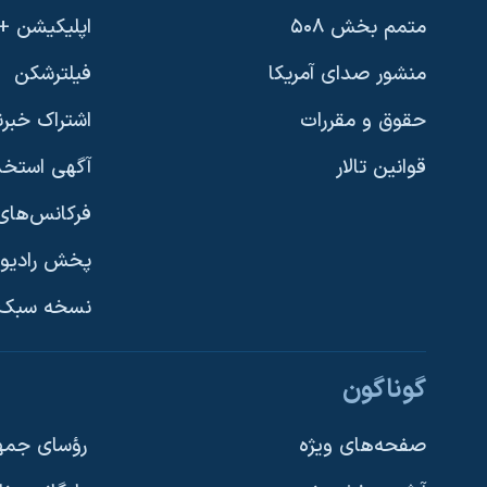
متمم بخش ۵۰۸
اپلیکیشن +VOA
منشور صدای آمریکا
فیلترشکن
حقوق و مقررات
اشتراک خبرن
قوانین تالار
آگهی استخد
فرکانس‌های 
پخش رادیو
یادگیری زبان انگلیسی
نسخه سبک 
دنبال کنید
گوناگون
صفحه‌های ویژه
رؤسای جمهو