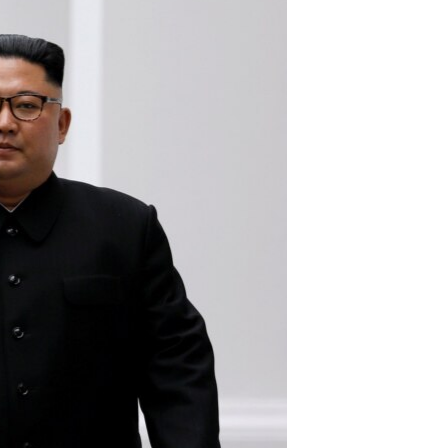
مستندها
فرهنگ و زندگی
حقوق شهروندی
انتخابات ریاست جمهوری آمریکا ۲۰۲۴
اقتصادی
حمله جمهوری اسلامی به اسرائیل
رمز مهسا
علم و فناوری
اسرائیل در جنگ
ورزش زنان در ایران
گالری عکس
اعتراضات زن، زندگی، آزادی
آرشیو پخش زنده
مجموعه مستندهای دادخواهی
تریبونال مردمی آبان ۹۸
دادگاه حمید نوری
چهل سال گروگان‌گیری
قانون شفافیت دارائی کادر رهبری ایران
اعتراضات مردمی آبان ۹۸
اسرائیل در جنگ