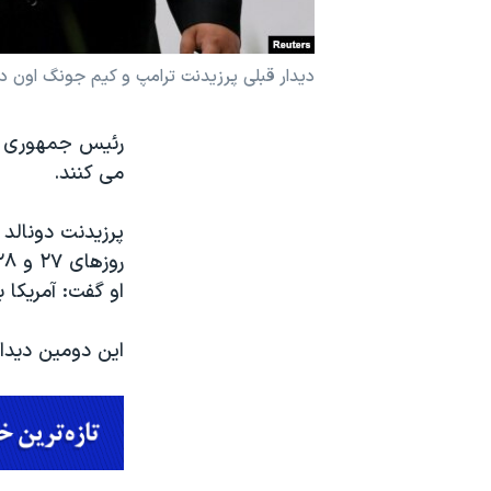
نرگس محمدی برنده جایزه نوبل صلح
همایش محافظه‌کاران آمریکا «سی‌پک»
دیدار قبلی پرزیدنت ترامپ و کیم جونگ اون در 
صفحه‌های ویژه
رئیس جمهوری ایا
سفر پرزیدنت ترامپ به چین
می کنند.
پرزیدنت دونالد 
روزهای ۲۷ و ۲۸ فوریه / ۷ و ۸ اسفند خواهد بود.
او گفت: آمریکا 
این دومین دیدار 