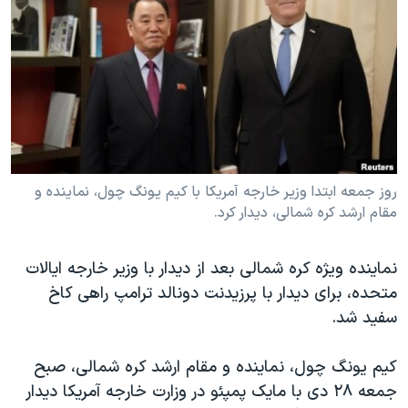
دنبال کنید
مستندها
فرهنگ و زندگی
حقوق شهروندی
انتخابات ریاست جمهوری آمریکا ۲۰۲۴
اقتصادی
حمله جمهوری اسلامی به اسرائیل
رمز مهسا
علم و فناوری
زبانهای مختلف
اسرائیل در جنگ
ورزش زنان در ایران
گالری عکس
اعتراضات زن، زندگی، آزادی
روز جمعه ابتدا وزیر خارجه آمریکا با کیم یونگ چول، نماینده و
مقام ارشد کره شمالی، دیدار کرد.
آرشیو پخش زنده
مجموعه مستندهای دادخواهی
تریبونال مردمی آبان ۹۸
نماینده ویژه کره شمالی بعد از دیدار با وزیر خارجه ایالات
دادگاه حمید نوری
متحده، برای دیدار با پرزیدنت دونالد ترامپ راهی کاخ
چهل سال گروگان‌گیری
سفید شد.
قانون شفافیت دارائی کادر رهبری ایران
کیم یونگ چول، نماینده و مقام ارشد کره شمالی، صبح
اعتراضات مردمی آبان ۹۸
جمعه ۲۸ دی با مایک پمپئو در وزارت خارجه آمریکا دیدار