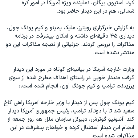
اسرائیل در جنگ
کرد. استیون بیگان، نماینده ویژه آمریکا در امور کره
شمالی، هم در این دیدار حاضر بود.
نرگس محمدی برنده جایزه نوبل صلح
همایش محافظه‌کاران آمریکا «سی‌پک»
به گزارش خبرگزاری رویترز، مایک پمپئو و کیم یونگ چول،
صفحه‌های ویژه
دیداری ۴۵ دقیقه‌ای داشته و امکان پیشرفت در برنامه
مذاکرات را بررسی کردند. جزئیاتی از نتیجه مذاکرات این دو
سفر پرزیدنت ترامپ به چین
منتشر نشده است.
وزارت خارجه آمریکا در بیانیه‌ای کوتاه در مورد این دیدار
گرفت «دیدار خوبی در راستای اهداف مطرح شده از سوی
پرزیدنت ترامپ و کیم جونگ اون، انجام شده است.»
کیم یونگ چول پس از دیدار با وزیر خارجه آمریکا راهی کاخ
سفید شد تا با دونالد ترامپ، رئیس جمهوری آمریکا دیدار
کند. آنتونیو گوترش، دبیرکل سازمان ملل هم روز جمعه از
انجام این دیدار استقبال کرده و خواهان پیشرفت در این
مذاکرات شده است.