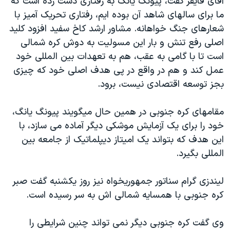
آقای فایفر گفت، پیونگ یانگ به رفتاری دست زده است که
اسرائیل در جنگ
ما برای سالهای شاهد آن بوده ایم، رفتاری تحریک آمیز با
نرگس محمدی برنده جایزه نوبل صلح
شعارهای جنگ خواهانه. مشاور ارشد کاخ سفید افزود کلید
همایش محافظه‌کاران آمریکا «سی‌پک»
اصلی رفع تنش و بار این مسولیت به دوش کره شمالی
است تا با گامی به عقب، هم به تعهدات بین المللی خود
صفحه‌های ویژه
عمل کند و هم در واقع در پی هدف اصلی خود که چیزی
سفر پرزیدنت ترامپ به چین
بجز توسعه اقتصادی نیست، برود.
مقامهای کره جنوبی در همین حال میگویند پیونگ یانگ،
خود را برای یک آزمایش موشکی دیگر آماده می سازد، با
این هدف که بتواند یک امیتاز دیپلماتیک از جامعه بین
المللی بگیرد.
لیندزی گرام سناتور جمهوریخواه نیز روز یکشنبه گفت صبر
کره جنوبی با همسایه شمالی اش به سر رسیده است.
وی گفت کره جنوبی دیگر نمی تواند چنین شرایطی را