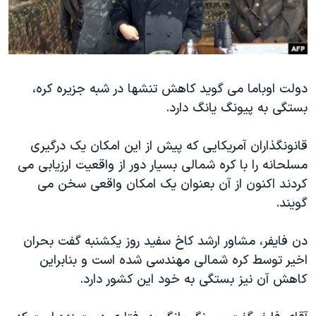
دنبال کنید
مستندها
فرهنگ و زندگی
حقوق شهروندی
انتخابات ریاست جمهوری آمریکا ۲۰۲۴
اقتصادی
حمله جمهوری اسلامی به اسرائیل
دولت اوباما می گوید کاهش تنشها در شبه جزیره کره،
رمز مهسا
علم و فناوری
بستگی به پیونگ یانگ دارد.
زبانهای مختلف
اسرائیل در جنگ
ورزش زنان در ایران
گالری عکس
اعتراضات زن، زندگی، آزادی
قانونگذاران آمریکایی که پیش از این امکان یک درگیری
مسلحانه را با کره شمالی بسیار دور از واقعیت ارزیابی می
آرشیو پخش زنده
مجموعه مستندهای دادخواهی
کردند اکنون از آن بعنوان یک امکان واقعی سخن می
تریبونال مردمی آبان ۹۸
گویند.
دادگاه حمید نوری
دن فایفر، مشاور ارشد کاخ سفید روز یکشنبه گفت بحران
چهل سال گروگان‌گیری
اخیر توسط کره شمالی مهندسی شده است و بنابراین
قانون شفافیت دارائی کادر رهبری ایران
کاهش آن نیز بستگی به خود این کشور دارد.
اعتراضات مردمی آبان ۹۸