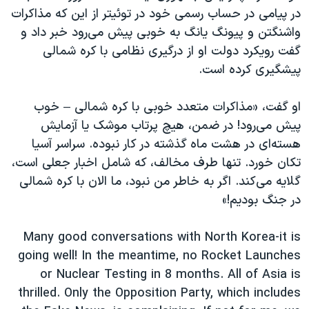
اسرائیل در جنگ
در پیامی در حساب رسمی خود در توئیتر از این که مذاکرات
نرگس محمدی برنده جایزه نوبل صلح
واشنگتن و پیونگ یانگ به خوبی پیش می‌رود خبر داد و
گفت رویکرد دولت او از درگیری نظامی با کره شمالی
همایش محافظه‌کاران آمریکا «سی‌پک»
پیشگیری کرده است.
صفحه‌های ویژه
سفر پرزیدنت ترامپ به چین
او گفت، «مذاکرات متعدد خوبی با کره شمالی – خوب
پیش می‌رود! در ضمن، هیچ پرتاب موشک یا آزمایش
هسته‌ای در هشت ماه گذشته در کار نبوده. سراسر آسیا
تکان خورد. تنها طرف مخالف، که شامل اخبار جعلی است،
گلایه‌ می‌کند. اگر به خاطر من نبود، ما الان با کره شمالی
در جنگ بودیم!»
Many good conversations with North Korea-it is
going well! In the meantime, no Rocket Launches
or Nuclear Testing in 8 months. All of Asia is
thrilled. Only the Opposition Party, which includes