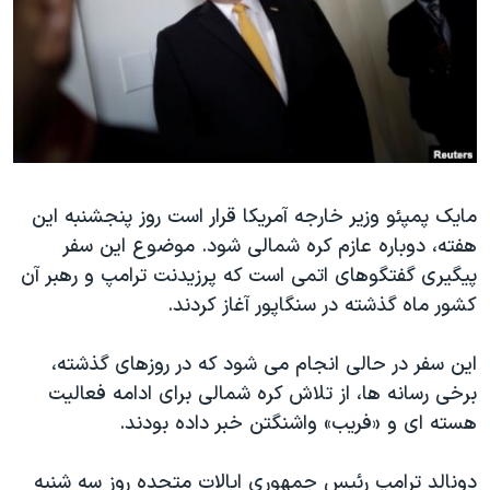
دنبال کنید
مستندها
فرهنگ و زندگی
حقوق شهروندی
انتخابات ریاست جمهوری آمریکا ۲۰۲۴
اقتصادی
حمله جمهوری اسلامی به اسرائیل
رمز مهسا
علم و فناوری
زبانهای مختلف
اسرائیل در جنگ
ورزش زنان در ایران
مایک پمپئو وزیر خارجه آمریکا قرار است روز پنجشنبه این
گالری عکس
اعتراضات زن، زندگی، آزادی
هفته، دوباره عازم کره شمالی شود. موضوع این سفر
آرشیو پخش زنده
مجموعه مستندهای دادخواهی
پیگیری گفتگوهای اتمی است که پرزیدنت ترامپ و رهبر آن
تریبونال مردمی آبان ۹۸
کشور ماه گذشته در سنگاپور آغاز کردند.
دادگاه حمید نوری
این سفر در حالی انجام می شود که در روزهای گذشته،
چهل سال گروگان‌گیری
برخی رسانه ها، از تلاش کره شمالی برای ادامه فعالیت
قانون شفافیت دارائی کادر رهبری ایران
هسته ای و «فریب» واشنگتن خبر داده‌ بودند.
اعتراضات مردمی آبان ۹۸
دونالد ترامپ رئیس جمهوری ایالات متحده روز سه شنبه