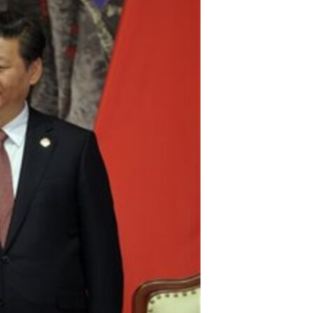
مستندها
فرهنگ و زندگی
حقوق شهروندی
انتخابات ریاست جمهوری آمریکا ۲۰۲۴
اقتصادی
حمله جمهوری اسلامی به اسرائیل
رمز مهسا
علم و فناوری
اسرائیل در جنگ
ورزش زنان در ایران
گالری عکس
اعتراضات زن، زندگی، آزادی
آرشیو پخش زنده
مجموعه مستندهای دادخواهی
تریبونال مردمی آبان ۹۸
دادگاه حمید نوری
چهل سال گروگان‌گیری
قانون شفافیت دارائی کادر رهبری ایران
اعتراضات مردمی آبان ۹۸
اسرائیل در جنگ