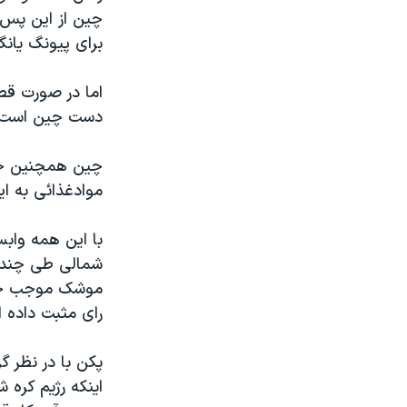
چین از این پس ن
برای پیونگ یانگ
اما در صورت قط
دست چین است ا
چین همچنین خری
موادغذائی به ا
با این همه واب
شمالی طی چندین
موشک موجب خشم
رای مثبت داده 
پکن با در نظر گ
اینکه رژیم کره 