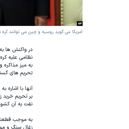
نرگس محمدی برنده جایزه نوبل صلح
همایش محافظه‌کاران آمریکا «سی‌پک»
صفحه‌های ویژه
آمریکا می گوید روسیه و چین می توانند کره شم
سفر پرزیدنت ترامپ به چین
در واکنش ها به 
نظامی علیه کره 
به میز مذاکره 
تحریم های گستر
بر تحریم خرید 
نفت به آن کشور
به موجب قطعنامه
زغال سنگ و موا