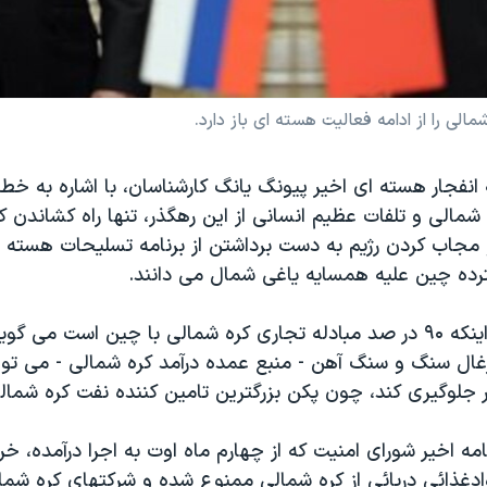
الی را از ادامه فعالیت هسته ای باز دارد.
انفجار هسته ای اخیر پیونگ یانگ کارشناسان، با اشاره به خطر
شمالی و تلفات عظیم انسانی از این رهگذر، تنها راه کشاندن 
و مجاب کردن رژیم به دست برداشتن از برنامه تسلیحات هسته 
ده چین علیه همسایه یاغی شمال می دانند.
آنها با اشاره به اینکه ۹۰ در صد مبادله تجاری کره شمالی با چین است م
زغال سنگ و سنگ آهن - منبع عمده درآمد کره شمالی - می توا
 جلوگیری کند، چون پکن بزرگترین تامین کننده نفت کره شمال
 اخیر شورای امنیت که از چهارم ماه اوت به اجرا درآمده، خ
دغذائی دریائی از کره شمالی ممنوع شده و شرکتهای کره شما