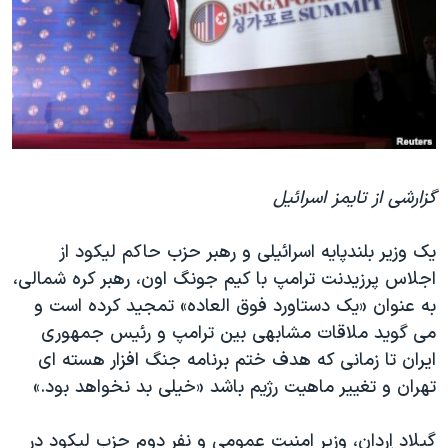
دنبال کنید
مستندها
فرهنگ و زندگی
حقوق شهروندی
انتخابات ریاست جمهوری آمریکا ۲۰۲۴
اقتصادی
حمله جمهوری اسلامی به اسرائیل
رمز مهسا
علم و فناوری
زبانهای مختلف
اسرائیل در جنگ
ورزش زنان در ایران
گزارشی از تایمز اسرائیل
گالری عکس
اعتراضات زن، زندگی، آزادی
آرشیو پخش زنده
مجموعه مستندهای دادخواهی
یک وزیر بلندپایه اسرائیلی و رهبر حزب حاکم لیکود از
تریبونال مردمی آبان ۹۸
اجلاس پرزیدنت ترامپ با کیم جونگ اون، رهبر کره شمالی،
به عنوان «یک دستاورد فوق العاده» تمجید کرده است و
دادگاه حمید نوری
می گوید ملاقات مشابهی بین ترامپ و رئیس جمهوری
چهل سال گروگان‌گیری
ایران تا زمانی که هدف ختم برنامه جنگ افزار هسته ای
قانون شفافیت دارائی کادر رهبری ایران
تهران و تغییر ماهیت رژیم باشد «خیلی بد نخواهد بود.»
اعتراضات مردمی آبان ۹۸
گیلاد اِردان، وزیر امنیت عمومی و نفر دوم حزب لیکود در