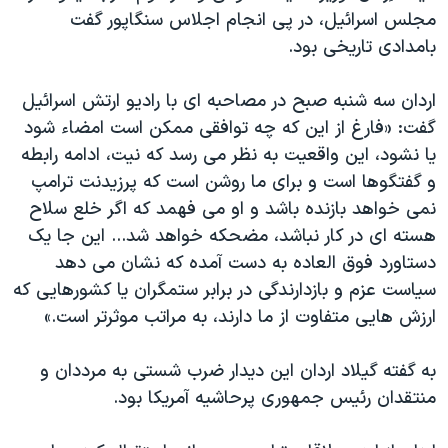
اسرائیل در جنگ
مجلس اسرائیل، در پی انجام اجلاس سنگاپور گفت
نرگس محمدی برنده جایزه نوبل صلح
بامدادی تاریخی بود.
همایش محافظه‌کاران آمریکا «سی‌پک»
اردان سه شنبه صبح در مصاحبه ای با رادیو ارتش اسرائیل
صفحه‌های ویژه
گفت: «فارغ از این که چه توافقی ممکن است امضاء شود
سفر پرزیدنت ترامپ به چین
یا نشود، این واقعیت به نظر می رسد که نیت، ادامه رابطه
و گفتگوها است و برای ما روشن است که پرزیدنت ترامپ
نمی خواهد بازنده باشد و او می فهمد که اگر خلع سلاح
هسته ای در کار نباشد، مضحکه خواهد شد... این جا یک
دستاورد فوق العاده به دست آمده که نشان می دهد
سیاست عزم و بازدارندگی در برابر ستمگران یا کشورهایی که
ارزش هایی متفاوت از ما دارند، به مراتب موثرتر است.»
به گفته گیلاد اردان این دیدار ضرب شستی به مرددان و
منتقدان رئیس جمهوری پرحاشیه آمریکا بود.