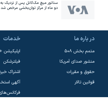
سناتور میچ مک‌کانل پس از نزدیک به
دو ماه از مرکز توان‌بخشی مرخص شد
در باره ما
خدمات
یادگیری زبان انگلیسی
متمم بخش ۵۰۸
اپلیکیشن +VOA
دنبال کنید
منشور صدای آمریکا
فیلترشکن
حقوق و مقررات
اشتراک خبرن
قوانین تالار
آگهی استخد
زبانهای مختلف
فرکانس‌های 
پخش رادیو