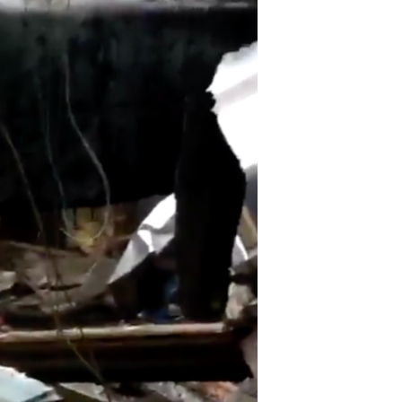
مستندها
فرهنگ و زندگی
حقوق شهروندی
انتخابات ریاست جمهوری آمریکا ۲۰۲۴
اقتصادی
حمله جمهوری اسلامی به اسرائیل
رمز مهسا
علم و فناوری
اسرائیل در جنگ
ورزش زنان در ایران
گالری عکس
اعتراضات زن، زندگی، آزادی
آرشیو پخش زنده
مجموعه مستندهای دادخواهی
تریبونال مردمی آبان ۹۸
دادگاه حمید نوری
چهل سال گروگان‌گیری
قانون شفافیت دارائی کادر رهبری ایران
اعتراضات مردمی آبان ۹۸
اسرائیل در جنگ