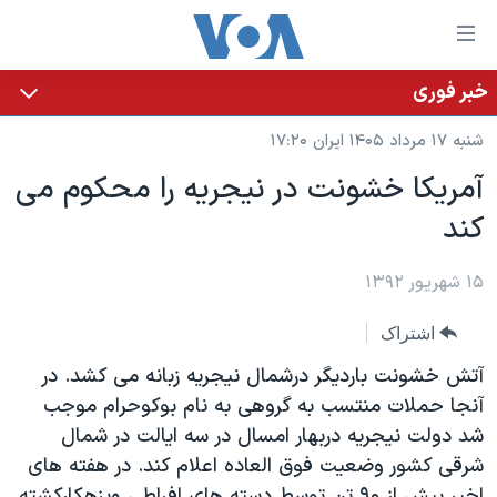
ینکهای
ابل
سترسی
خبر فوری
خانه
هش
شنبه ۱۷ مرداد ۱۴۰۵ ایران ۱۷:۲۰
نسخه سبک وب‌سایت
ه
آمریکا خشونت در نیجریه را محکوم می
حتوای
موضوع ها
کند
صلی
برنامه های تلویزیونی
ایران
هش
جدول برنامه ها
ه
۱۵ شهریور ۱۳۹۲
آمریکا
فحه
صفحه‌های ویژه
جهان
اشتراک
صلی
فرکانس‌های صدای آمریکا
ورزشی
جام جهانی ۲۰۲۶
هش
آتش خشونت باردیگر درشمال نیجریه زبانه می کشد. در
پخش رادیویی
ه
گزیده‌ها
عملیات خشم حماسی
آنجا حملات منتسب به گروهی به نام بوکوحرام موجب
ستجو
شد دولت نیجریه دربهار امسال در سه ایالت در شمال
۲۵۰سالگی آمریکا
ویژه برنامه‌ها
یادگیری زبان انگلیسی
شرقی کشور وضعیت فوق العاده اعلام کند. در هفته های
ویدیوها
بایگانی برنامه‌های تلویزیونی
اخیر بیش از ۹۰ تن توسط دسته های افراطی وبزهکارکشته