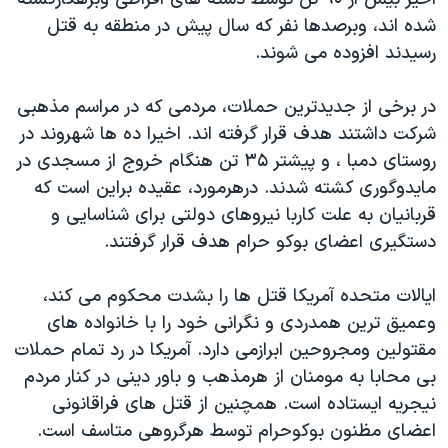
دنبال کنید
مستندها
فرهنگ و زندگی
شده اند، وبرصدها نفر که سال پیش در منطقه به قتل
رسیدند افزوده می شوند.
حقوق شهروندی
انتخابات ریاست جمهوری آمریکا ۲۰۲۴
اقتصادی
حمله جمهوری اسلامی به اسرائیل
در برخی از جدیدترین حملات، مردمی که در مراسم مذهبی
رمز مهسا
علم و فناوری
شرکت داشتند هدف قرار گرفته اند. اخیرا ده ها شهروند در
زبانهای مختلف
روستای دمبا ، و پیشتر ۳۵ تن هنگام خروج از مسجدی در
اسرائیل در جنگ
ورزش زنان در ایران
مایدوگوری کشته شدند. درهرمورد، عقیده براین است که
گالری عکس
اعتراضات زن، زندگی، آزادی
قربانیان به علت کاربا نیروهای دولتی برای شناسایی و
آرشیو پخش زنده
مجموعه مستندهای دادخواهی
دستگیری اعضای بوکو حرام هدف قرار گرفتند.
تریبونال مردمی آبان ۹۸
ایالات متحده آمریکا قتل ها را بشدت محکوم می کند،
دادگاه حمید نوری
وعمیق ترین همدردی و نگرانی خود را با خانواده های
چهل سال گروگان‌گیری
مقتولین ومجروحین ابرازمی دارد. آمریکا در رد تمام حملات
بی محابا به مومنان از هرمذهب و باور دینی در کنار مردم
قانون شفافیت دارائی کادر رهبری ایران
نیجریه ایستاده است. همچنین از قتل های فراقانونی
اعتراضات مردمی آبان ۹۸
اعضای مظنون بوکوحرام توسط هرگروهی متاسف است.