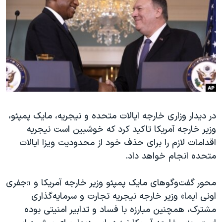
دنبال کنید
مستندها
فرهنگ و زندگی
حقوق شهروندی
انتخابات ریاست جمهوری آمریکا ۲۰۲۴
اقتصادی
حمله جمهوری اسلامی به اسرائیل
رمز مهسا
علم و فناوری
زبانهای مختلف
اسرائیل در جنگ
ورزش زنان در ایران
گالری عکس
اعتراضات زن، زندگی، آزادی
در دیدار وزاری خارجه ایالات متحده و نیجریه، مایک پمپئو،
آرشیو پخش زنده
مجموعه مستندهای دادخواهی
وزیر خارجه آمریکا تاکید کرد که خوشبین است نیجریه
تریبونال مردمی آبان ۹۸
اقدامات لازم را برای حذف خود از محدودیت ویزا ایالات
دادگاه حمید نوری
متحده انجام خواهد داد.
چهل سال گروگان‌گیری
محور گفت‌وگوهای مایک پمپئو وزیر خارجه آمریکا و «جفری
قانون شفافیت دارائی کادر رهبری ایران
اونی ایما» وزیر خارجه نیجریه تجارت و سرمایه‌گذاری
اعتراضات مردمی آبان ۹۸
مشترک، همچنین مبارزه با فساد و تدابیر امنیتی بوده