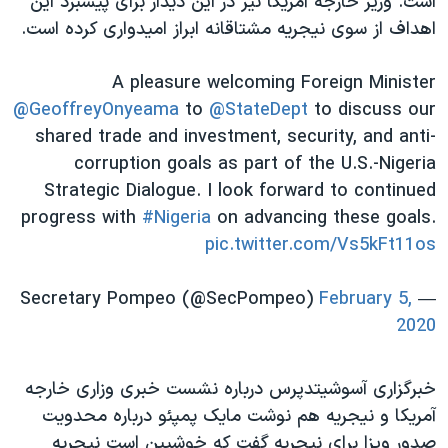
است. وزیر خارجه آمریکا نیز در این دیدار برای پیشبرد این
اسرائیل در جنگ
اهداف از سوی نیجریه مشتاقانه ابراز امیدواری کرده است.
نرگس محمدی برنده جایزه نوبل صلح
همایش محافظه‌کاران آمریکا «سی‌پک»
A pleasure welcoming Foreign Minister
@GeoffreyOnyeama
to
@StateDept
to discuss our
صفحه‌های ویژه
shared trade and investment, security, and anti-
سفر پرزیدنت ترامپ به چین
corruption goals as part of the U.S.-Nigeria
Strategic Dialogue. I look forward to continued
progress with
#Nigeria
on advancing these goals.
pic.twitter.com/Vs5kFt11os
February 5,
— Secretary Pompeo (@SecPompeo)
2020
خبرگزاری آسوشیتدپرس درباره نشست خبری وزاری خارجه
آمریکا و نیجریه هم نوشت مایک پمپئو درباره محدویت
صدور ویزا برای نیجریه گفت که خوشبین است نیجریه