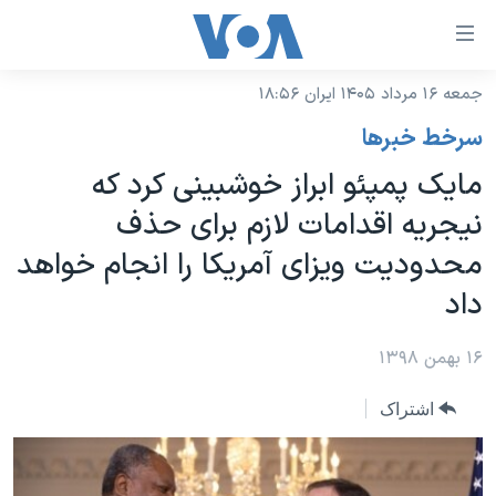
ینکهای
ابل
سترسی
جمعه ۱۶ مرداد ۱۴۰۵ ایران ۱۸:۵۶
خانه
هش
سرخط خبرها
نسخه سبک وب‌سایت
ه
مایک پمپئو ابراز خوشبینی کرد که
حتوای
موضوع ها
نیجریه اقدامات لازم برای حذف
صلی
برنامه های تلویزیونی
ایران
هش
محدودیت ویزای آمریکا را انجام خواهد
جدول برنامه ها
ه
آمریکا
داد
فحه
صفحه‌های ویژه
جهان
صلی
فرکانس‌های صدای آمریکا
۱۶ بهمن ۱۳۹۸
ورزشی
جام جهانی ۲۰۲۶
هش
پخش رادیویی
ه
گزیده‌ها
عملیات خشم حماسی
اشتراک
ستجو
۲۵۰سالگی آمریکا
ویژه برنامه‌ها
یادگیری زبان انگلیسی
ویدیوها
بایگانی برنامه‌های تلویزیونی