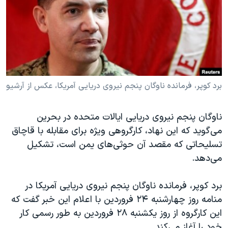
دنبال کنید
مستندها
فرهنگ و زندگی
حقوق شهروندی
انتخابات ریاست جمهوری آمریکا ۲۰۲۴
اقتصادی
حمله جمهوری اسلامی به اسرائیل
رمز مهسا
علم و فناوری
زبانهای مختلف
اسرائیل در جنگ
ورزش زنان در ایران
برد کوپر، فرمانده ناوگان پنجم نیروی دریایی آمریکا، عکس از آرشیو
گالری عکس
اعتراضات زن، زندگی، آزادی
ناوگان پنجم نیروی دریایی ایالات متحده در بحرین
آرشیو پخش زنده
مجموعه مستندهای دادخواهی
می‌گوید که این نهاد، کارگروهی ویژه برای مقابله با قاچاق
تریبونال مردمی آبان ۹۸
تسلیحاتی که مقصد آن حوثی‌های یمن است، تشکیل
می‌دهد.
دادگاه حمید نوری
چهل سال گروگان‌گیری
برد کوپر، فرمانده ناوگان پنجم نیروی دریایی آمریکا در
قانون شفافیت دارائی کادر رهبری ایران
منامه روز چهارشنبه ۲۴ فروردین با اعلام این خبر گفت که
این کارگروه از روز یکشنبه ۲۸ فروردین به طور رسمی کار
اعتراضات مردمی آبان ۹۸
خود را آغاز می‌کند.