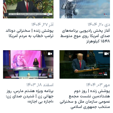
اسرائیل در جنگ
نرگس محمدی برنده جایزه نوبل صلح
همایش محافظه‌کاران آمریکا «سی‌پک»
دی ۲۰, ۱۴۰۴
آذر ۲۷, ۱۴۰۴
صفحه‌های ویژه
آغاز پخش رادیویی برنامه‌های
پوشش زنده | سخنرانی دونالد
صدای آمریکا روی موج متوسط
ترامپ خطاب به مردم آمریکا
سفر پرزیدنت ترامپ به چین
۱۵۴۸ کیلوهرتز
مهر ۰۳, ۱۴۰۴
اسفند ۱۸, ۱۴۰۳
پوشش زنده | روز دوم
برنامه ویژه هشتم مارس، روز
هشتادمین نشست مجمع
جهانی زن | شنیدن صدای زن؛
عمومی سازمان ملل و سخنرانی
«اجازه بی اجازه»
منتخب جمهوری اسلامی